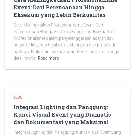
Event: Dari Perencanaan Hingga
Eksekusi yang Lebih Berkualitas
Cara Meningkatkan Profesionalisme Event: Dari
Perencanaan Hingga Eksekusi yang Lebih Berkualitas
Profesionalisme dalam penyelenggaraan acara tidak
hanya terlihat dari hasil akhir, tetapi juga dari proses di
baliknya. Mulai dari perencanaan, koordinasi tim, hingga
detail teknis,
Read more
BLOG
Integrasi Lighting dan Panggung:
Kunci Visual Event yang Dramatis
dan Dokumentasi yang Maksimal
Integrasi Lighting dan Panggung: Kunci Visual Event yang