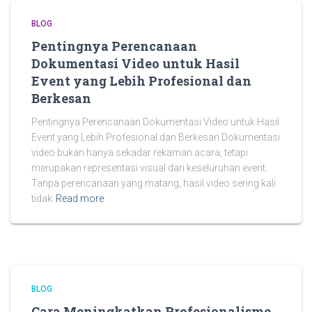
BLOG
Pentingnya Perencanaan
Dokumentasi Video untuk Hasil
Event yang Lebih Profesional dan
Berkesan
Pentingnya Perencanaan Dokumentasi Video untuk Hasil
Event yang Lebih Profesional dan Berkesan Dokumentasi
video bukan hanya sekadar rekaman acara, tetapi
merupakan representasi visual dari keseluruhan event.
Tanpa perencanaan yang matang, hasil video sering kali
tidak
Read more
BLOG
Cara Meningkatkan Profesionalisme