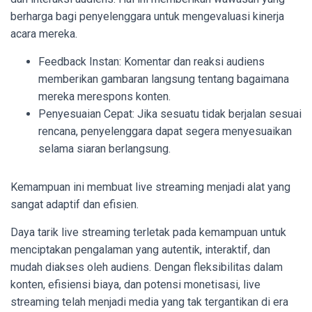
berharga bagi penyelenggara untuk mengevaluasi kinerja
acara mereka.
Feedback Instan: Komentar dan reaksi audiens
memberikan gambaran langsung tentang bagaimana
mereka merespons konten.
Penyesuaian Cepat: Jika sesuatu tidak berjalan sesuai
rencana, penyelenggara dapat segera menyesuaikan
selama siaran berlangsung.
Kemampuan ini membuat live streaming menjadi alat yang
sangat adaptif dan efisien.
Daya tarik live streaming terletak pada kemampuan untuk
menciptakan pengalaman yang autentik, interaktif, dan
mudah diakses oleh audiens. Dengan fleksibilitas dalam
konten, efisiensi biaya, dan potensi monetisasi, live
streaming telah menjadi media yang tak tergantikan di era