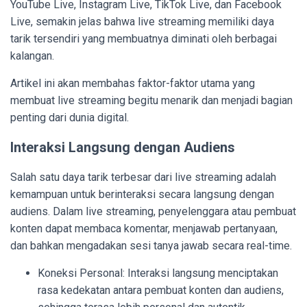
YouTube Live, Instagram Live, TikTok Live, dan Facebook
Live, semakin jelas bahwa live streaming memiliki daya
tarik tersendiri yang membuatnya diminati oleh berbagai
kalangan.
Artikel ini akan membahas faktor-faktor utama yang
membuat live streaming begitu menarik dan menjadi bagian
penting dari dunia digital.
Interaksi Langsung dengan Audiens
Salah satu daya tarik terbesar dari live streaming adalah
kemampuan untuk berinteraksi secara langsung dengan
audiens. Dalam live streaming, penyelenggara atau pembuat
konten dapat membaca komentar, menjawab pertanyaan,
dan bahkan mengadakan sesi tanya jawab secara real-time.
Koneksi Personal: Interaksi langsung menciptakan
rasa kedekatan antara pembuat konten dan audiens,