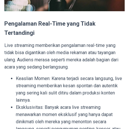
Pengalaman Real-Time yang Tidak
Tertandingi
Live streaming memberikan pengalaman real-time yang
tidak bisa digantikan oleh media rekaman atau tayangan
ulang. Audiens merasa seperti mereka adalah bagian dari
acara yang sedang berlangsung.
Keaslian Momen: Karena terjadi secara langsung, live
streaming memberikan kesan spontan dan autentik
yang sering kali sulit ditiru dalam produksi konten
lainnya.
Eksklusivitas: Banyak acara live streaming
menawarkan momen eksklusif yang hanya dapat
dinikmati oleh mereka yang menonton secara
langsung, seperti pengumuman penting, konser, atau