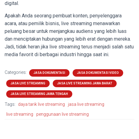
digital.
Apakah Anda seorang pembuat konten, penyelenggara
acara, atau pemilik bisnis, live streaming menawarkan
peluang besar untuk menjangkau audiens yang lebih luas
dan menciptakan hubungan yang lebih erat dengan mereka.
Jadi, tidak heran jika live streaming terus menjadi salah satu
media favorit di berbagai industri hingga saat ini.
Categories:
JASA DOKUMENTASI
JASA DOKUMENTASI VIDEO
JASA LIVE STREAMING
JASA LIVE STREAMING JAWA BARAT
JASA LIVE STREAMING JAWA TENGAH
Tags:
daya tarik live streaming
jasa live streaming
live streaming
penggunaan live streaming