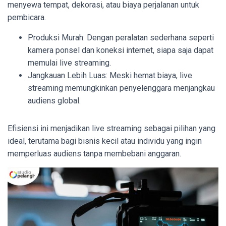
menyewa tempat, dekorasi, atau biaya perjalanan untuk
pembicara.
Produksi Murah: Dengan peralatan sederhana seperti
kamera ponsel dan koneksi internet, siapa saja dapat
memulai live streaming.
Jangkauan Lebih Luas: Meski hemat biaya, live
streaming memungkinkan penyelenggara menjangkau
audiens global.
Efisiensi ini menjadikan live streaming sebagai pilihan yang
ideal, terutama bagi bisnis kecil atau individu yang ingin
memperluas audiens tanpa membebani anggaran.