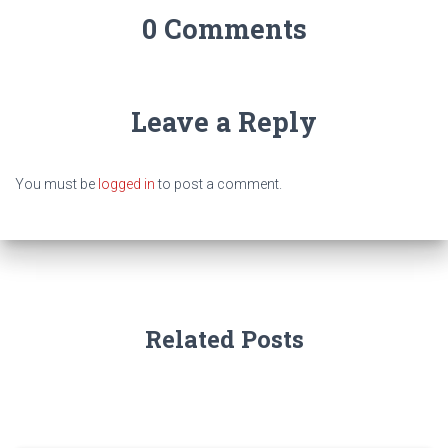
0 Comments
Leave a Reply
You must be
logged in
to post a comment.
Related Posts