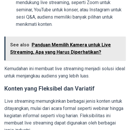
mendukung live streaming, seperti Zoom untuk
seminar, YouTube untuk konser, atau Instagram untuk
sesi Q&A, audiens memiliki banyak pilihan untuk
menikmati konten.
See also
Panduan Memilih Kamera untuk Live
Streaming, Apa yang Harus Diperhatikan?
Kemudahan ini membuat live streaming menjadi solusi ideal
untuk menjangkau audiens yang lebih luas.
Konten yang Fleksibel dan Variatif
Live streaming memungkinkan berbagai jenis konten untuk
ditayangkan, mulai dari acara formal seperti webinar hingga
kegiatan informal seperti vlog harian. Fleksibilitas ini
membuat live streaming dapat digunakan oleh berbagai