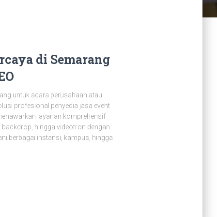
ercaya di Semarang
 EO
rang untuk acara perusahaan atau
lusi profesional penyedia jasa event
 menawarkan layanan komprehensif
a backdrop, hingga videotron dengan
i berbagai instansi, kampus, hingga