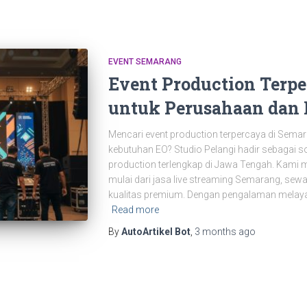
EVENT SEMARANG
Event Production Terp
untuk Perusahaan dan
Mencari event production terpercaya di Sema
kebutuhan EO? Studio Pelangi hadir sebagai so
production terlengkap di Jawa Tengah. Kami
mulai dari jasa live streaming Semarang, sew
kualitas premium. Dengan pengalaman melayan
Read more
By
AutoArtikel Bot
,
3 months
ago