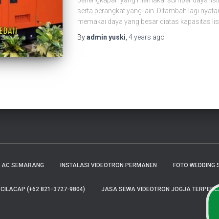
perlengkapan yang memakai sumber daya listr
serta perangkat yang lain. Ditambah lagi nyat
memakai daya yang besar diatas kapasitas list
By
admin yuski
,
4 years
ago
E AC SEMARANG
INSTALASI VIDEOTRON PERMANEN
FOTO WEDDING 
ILACAP (+62 821-3727-9804)
JASA SEWA VIDEOTRON JOGJA TERPERCAY