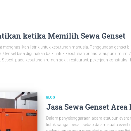
atikan ketika Memilih Sewa Genset
 menghasilkan listrik untuk kebutuhan manusia. Penggunaan genset bia
ia. Genset bisa digunakan baik untuk kebutuhan pribadi ataupun umum
 Seperti pada kebutuhan rumah sakit, restaurant, pekerjaan konstruksi,
BLOG
Jasa Sewa Genset Area
Dalam penyelenggaraan acara ataupun even
listrik sangat besar, sebab dalam suatu ev