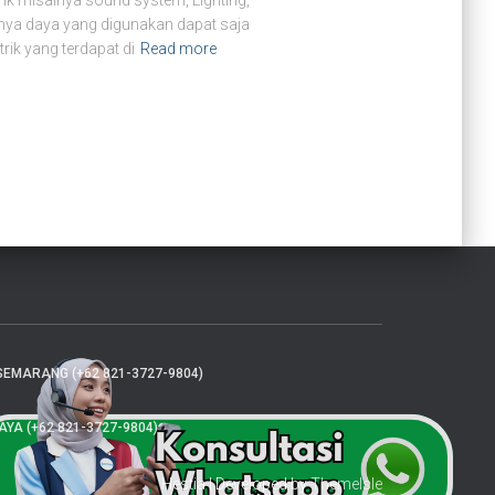
ik misalnya sound system, Lighting,
anya daya yang digunakan dapat saja
rik yang terdapat di
Read more
SEMARANG (+62 821-3727-9804)
A (+62 821-3727-9804)
Hestia | Developed by
ThemeIsle