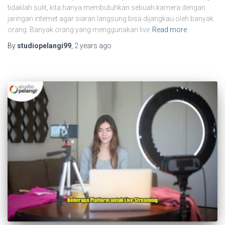
tidaklah sulit, kita hanya membutuhkan sebuah kamera dengan
jaringan internet agar siaran langsung bisa dijangkau oleh banyak
orang. Banyak orang yang menggunakan live
Read more
By
studiopelangi99
,
2 years
ago