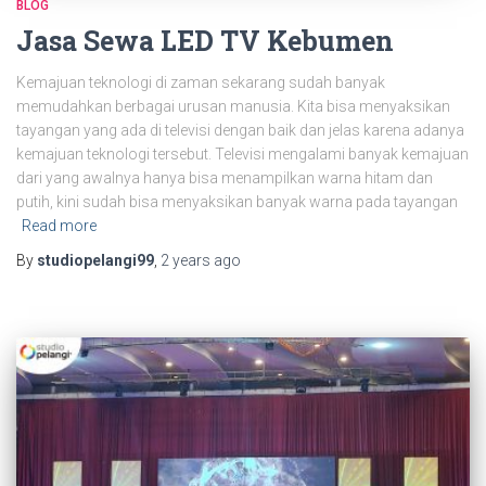
BLOG
Jasa Sewa LED TV Kebumen
Kemajuan teknologi di zaman sekarang sudah banyak
memudahkan berbagai urusan manusia. Kita bisa menyaksikan
tayangan yang ada di televisi dengan baik dan jelas karena adanya
kemajuan teknologi tersebut. Televisi mengalami banyak kemajuan
dari yang awalnya hanya bisa menampilkan warna hitam dan
putih, kini sudah bisa menyaksikan banyak warna pada tayangan
Read more
By
studiopelangi99
,
2 years
ago