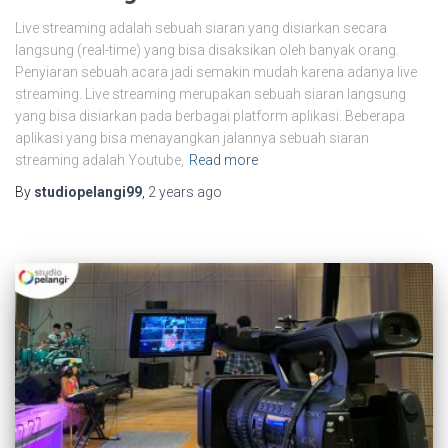
Live streaming adalah sebuah siaran yang disiarkan secara
langsung (real-time) yang bisa disaksikan oleh banyak orang.
Penyiaran sebuah acara jadi semakin mudah karena adanya live
streaming. Live streaming merupakan sebuah siaran langsung
yang bisa disiarkan pada berbagai platform aplikasi. Beberapa
aplikasi yang bisa menayangkan jalannya sebuah siaran
streaming adalah Youtube,
Read more
By
studiopelangi99
,
2 years
ago