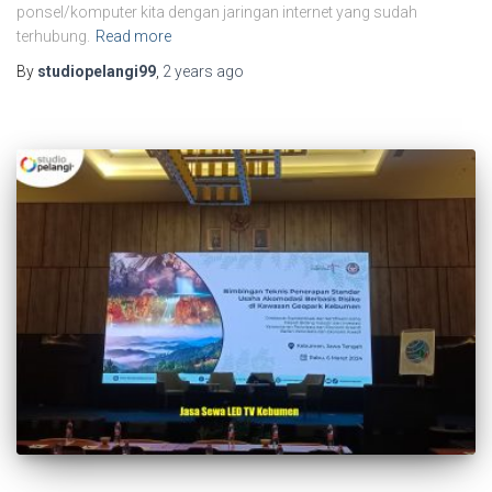
ponsel/komputer kita dengan jaringan internet yang sudah
terhubung.
Read more
By
studiopelangi99
,
2 years
ago