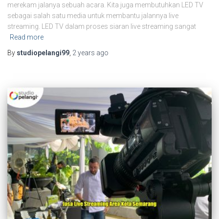
merekam jalanya sebuah acara. Kita juga membutuhkan LED TV
sebagai salah satu media untuk membantu jalannya live
streaming. LED TV dalam proses siaran live streaming sangat
Read more
By
studiopelangi99
,
2 years
ago