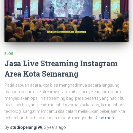
BLOG
Jasa Live Streaming Instagram
Area Kota Semarang
Pada sebuah acara, kita bisa menghadirinya secara langsung
ataupun secara live streaming. Jika pihak penyelenggara acara
menyediakan opsi live streaming bagi para peserta yang hadir itu
akan jadi hal yang lebih mudah. Di zaman sekarang, kemudahan
teknologi sangat membantu kita dalam melakukan pekerjaan kita
sehari-hari. Kita bisa dengan mudah menghadiri
Read more
By
studiopelangi99
,
2 years
ago