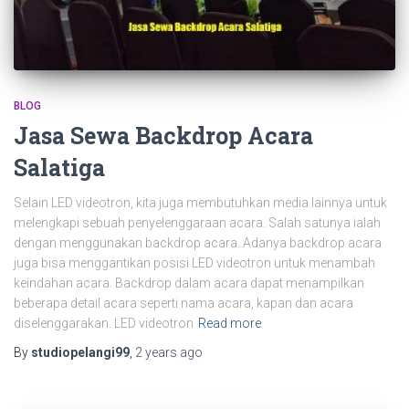
BLOG
Jasa Sewa Backdrop Acara
Salatiga
Selain LED videotron, kita juga membutuhkan media lainnya untuk
melengkapi sebuah penyelenggaraan acara. Salah satunya ialah
dengan menggunakan backdrop acara. Adanya backdrop acara
juga bisa menggantikan posisi LED videotron untuk menambah
keindahan acara. Backdrop dalam acara dapat menampilkan
beberapa detail acara seperti nama acara, kapan dan acara
diselenggarakan. LED videotron
Read more
By
studiopelangi99
,
2 years
ago