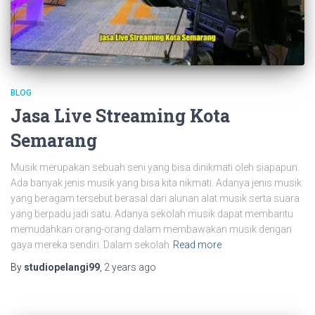
BLOG
Jasa Live Streaming Kota
Semarang
Musik merupakan sebuah seni yang bisa dinikmati oleh siapapun.
Ada banyak jenis musik yang bisa kita nikmati. Adanya jenis musik
yang beragam tersebut berasal dari alunan alat musik serta suara
yang berpadu jadi satu. Adanya sekolah musik dapat membantu
memudahkan orang-orang dalam membawakan musik dengan
gaya mereka sendiri. Dalam sekolah
Read more
By
studiopelangi99
,
2 years
ago