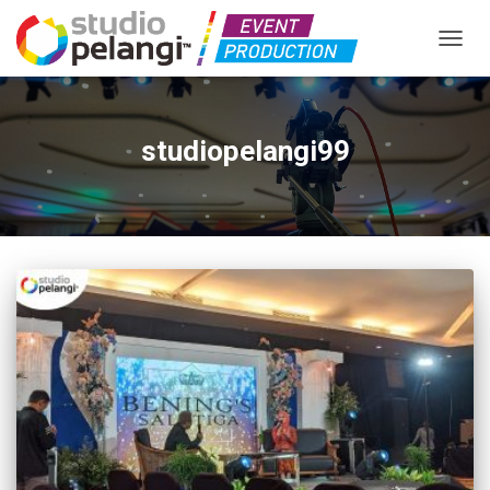
TOGGL
studiopelangi99