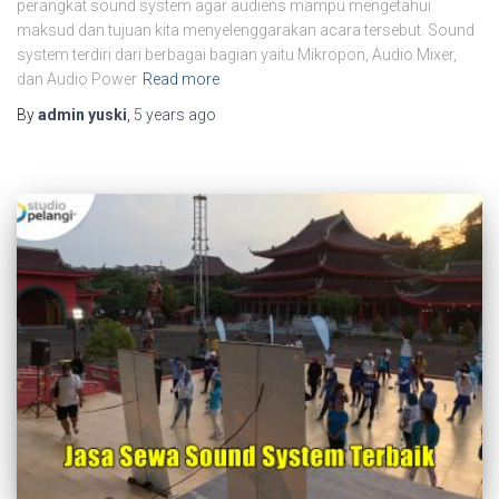
perangkat sound system agar audiens mampu mengetahui
maksud dan tujuan kita menyelenggarakan acara tersebut. Sound
system terdiri dari berbagai bagian yaitu Mikropon, Audio Mixer,
dan Audio Power
Read more
By
admin yuski
,
5 years
ago