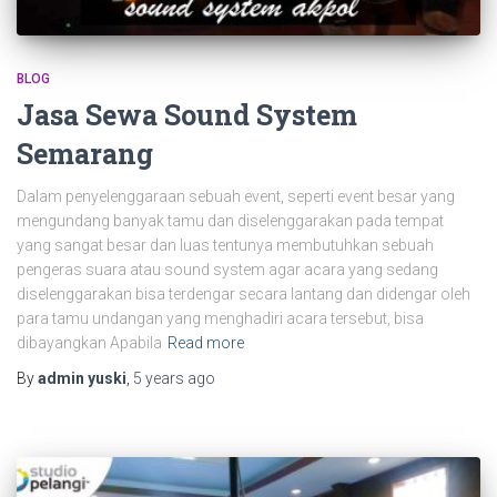
BLOG
Jasa Sewa Sound System
Semarang
Dalam penyelenggaraan sebuah event, seperti event besar yang
mengundang banyak tamu dan diselenggarakan pada tempat
yang sangat besar dan luas tentunya membutuhkan sebuah
pengeras suara atau sound system agar acara yang sedang
diselenggarakan bisa terdengar secara lantang dan didengar oleh
para tamu undangan yang menghadiri acara tersebut, bisa
dibayangkan Apabila
Read more
By
admin yuski
,
5 years
ago