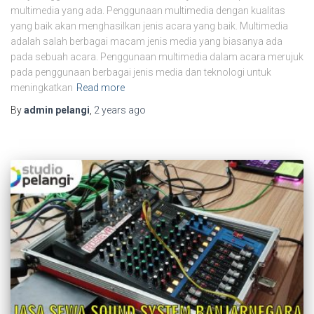
multimedia yang ada. Penggunaan multimedia dengan kualitas
yang baik akan menghasilkan jenis acara yang baik. Multimedia
adalah salah berbagai macam jenis media yang biasanya ada
pada sebuah acara. Penggunaan multimedia dalam acara merujuk
pada penggunaan berbagai jenis media dan teknologi untuk
meningkatkan
Read more
By
admin pelangi
,
2 years
ago