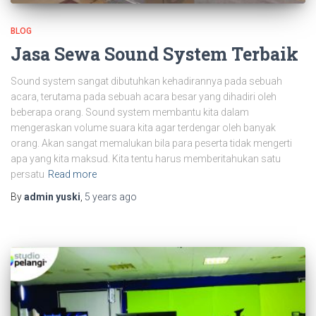
BLOG
Jasa Sewa Sound System Terbaik
Sound system sangat dibutuhkan kehadirannya pada sebuah
acara, terutama pada sebuah acara besar yang dihadiri oleh
beberapa orang. Sound system membantu kita dalam
mengeraskan volume suara kita agar terdengar oleh banyak
orang. Akan sangat memalukan bila para peserta tidak mengerti
apa yang kita maksud. Kita tentu harus memberitahukan satu
persatu
Read more
By
admin yuski
,
5 years
ago