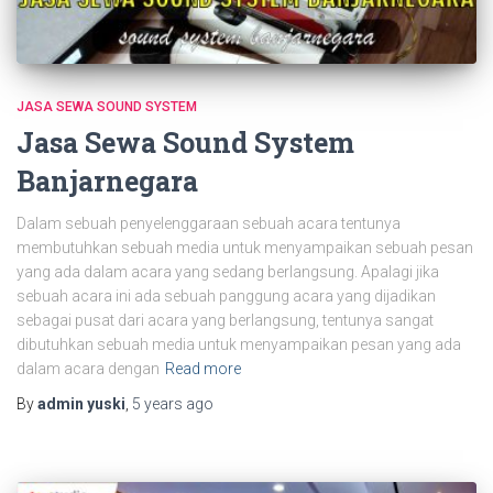
JASA SEWA SOUND SYSTEM
Jasa Sewa Sound System
Banjarnegara
Dalam sebuah penyelenggaraan sebuah acara tentunya
membutuhkan sebuah media untuk menyampaikan sebuah pesan
yang ada dalam acara yang sedang berlangsung. Apalagi jika
sebuah acara ini ada sebuah panggung acara yang dijadikan
sebagai pusat dari acara yang berlangsung, tentunya sangat
dibutuhkan sebuah media untuk menyampaikan pesan yang ada
dalam acara dengan
Read more
By
admin yuski
,
5 years
ago