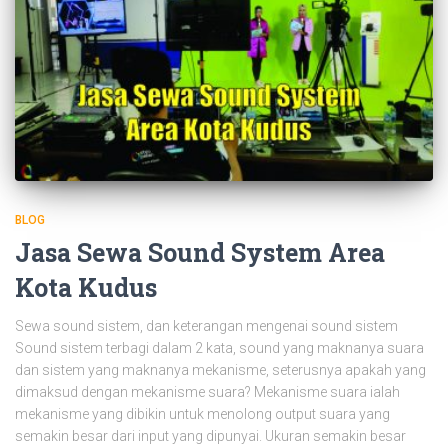
BLOG
Jasa Sewa Sound System Area
Kota Kudus
Sewa sound sistem, dan keterangan mengenai sound sistem
Sound sistem terbagi dalam 2 kata, sound yang maknanya suara
dan sistem yang maknanya mekanisme, seterusnya apakah yang
dimaksud dengan mekanisme suara? Mekanisme suara ialah
mekanisme yang dibikin untuk menolong output suara yang
semakin besar dari input yang dipunyai. Ukuran semakin besar