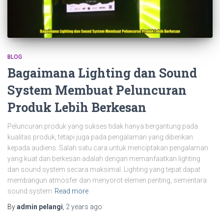
BLOG
Bagaimana Lighting dan Sound
System Membuat Peluncuran
Produk Lebih Berkesan
Peluncuran produk yang sukses tidak hanya bergantung pada
kualitas produk, tetapi juga pada pengalaman yang diberikan
kepada audiens. Salah satu cara untuk menciptakan pengalaman
yang kuat dan berkesan adalah dengan memanfaatkan lighting
dan sound system secara maksimal. Lighting yang tepat dapat
membangun atmosfer dan menyorot elemen penting, sementara
sound system
Read more
By
admin pelangi
,
2 years
ago