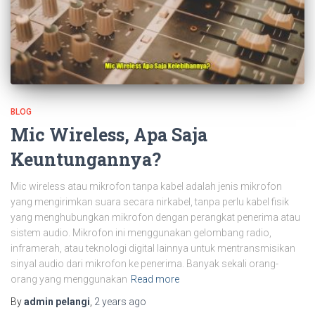
BLOG
Mic Wireless, Apa Saja
Keuntungannya?
Mic wireless atau mikrofon tanpa kabel adalah jenis mikrofon
yang mengirimkan suara secara nirkabel, tanpa perlu kabel fisik
yang menghubungkan mikrofon dengan perangkat penerima atau
sistem audio. Mikrofon ini menggunakan gelombang radio,
inframerah, atau teknologi digital lainnya untuk mentransmisikan
sinyal audio dari mikrofon ke penerima. Banyak sekali orang-
orang yang menggunakan
Read more
By
admin pelangi
,
2 years
ago