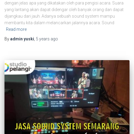
dengan jelas apa yang dikatakan oleh para pengisi acara. Suara
yang lantang akan dapat didengar oleh banyak orang dan dapat
dijangkau dari jauh. Adanya sebuah sound system mampu
membantu kita dalam melancarkan jalannya acara. Sound
Read more
By
admin yuski
,
5 years
ago