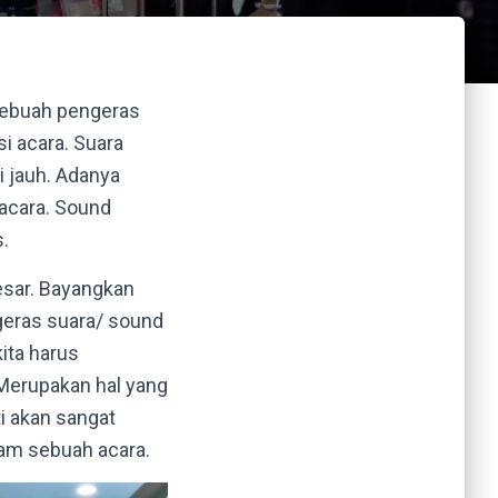
sebuah pengeras
i acara. Suara
i jauh. Adanya
acara. Sound
.
sar. Bayangkan
geras suara/ sound
ita harus
Merupakan hal yang
i akan sangat
lam sebuah acara.