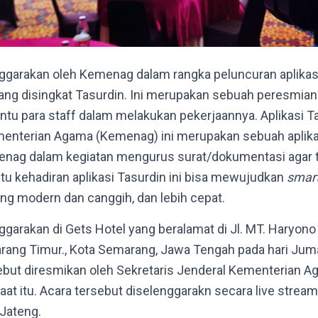
nggarakan oleh Kemenag dalam rangka peluncuran aplika
ang disingkat Tasurdin.
Ini merupakan sebuah peresmian 
tu para staff dalam melakukan pekerjaannya. Aplikasi
Ta
menterian Agama (Kemenag) ini merupakan sebuah aplika
enag dalam kegiatan mengurus surat/dokumentasi agar t
itu kehadiran aplikasi Tasurdin ini bisa mewujudkan
smart
ang modern dan canggih, dan lebih cepat.
ggarakan di Gets Hotel yang beralamat di
Jl. MT. Haryono
arang Timur., Kota Semarang, Jawa Tengah
pada hari
Juma
sebut diresmikan oleh
Sekretaris Jenderal Kementerian Aga
aat itu. Acara tersebut diselenggarakn secara live strea
Jateng.