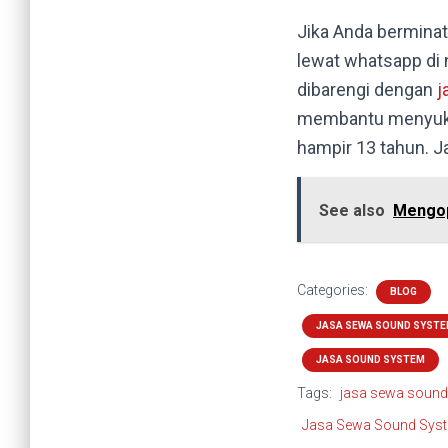
Jika Anda bermina
lewat whatsapp di
dibarengi dengan
j
membantu menyuks
hampir 13 tahun. J
See also
Mengop
Categories:
BLOG
JASA SEWA SOUND SYST
JASA SOUND SYSTEM
Tags:
jasa sewa sound
Jasa Sewa Sound Syst