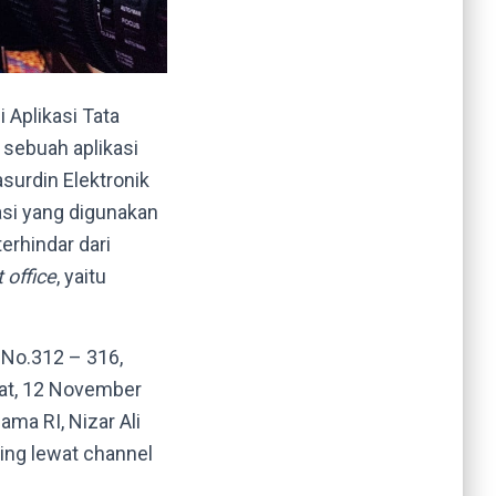
si
Aplikasi Tata
sebuah aplikasi
surdin Elektronik
si yang digunakan
erhindar dari
 office
, yaitu
 No.312 – 316,
t, 12 November
ma RI, Nizar Ali
ming lewat channel