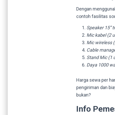
Dengan menggunakan
contoh fasilitas s
Speaker 15” tr
Mic kabel (2 u
Mic wireless (
Cable manage
Stand Mic (1 
Daya 1000 wat
Harga sewa per har
pengiriman dan bia
bukan?
Info Pem