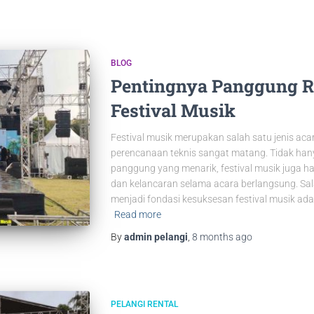
BLOG
Pentingnya Panggung R
Festival Musik
Festival musik merupakan salah satu jenis a
perencanaan teknis sangat matang. Tidak ha
panggung yang menarik, festival musik juga
dan kelancaran selama acara berlangsung. Sal
menjadi fondasi kesuksesan festival musik ada
Read more
By
admin pelangi
,
8 months
ago
PELANGI RENTAL