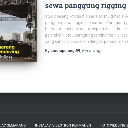
sewa panggung rigging
Studiopelangi Production adalah multimedia 
panggung atau rigging semarang. Panggung ya
berbagai keperluan acara, seperti music, kon
pelaminan, atau panggung seminar dan lain 
yang kami miliki didesain dengan pondasi dan 
By
studiopelangi99
,
5 years
ago
E AC SEMARANG
INSTALASI VIDEOTRON PERMANEN
FOTO WEDDING S