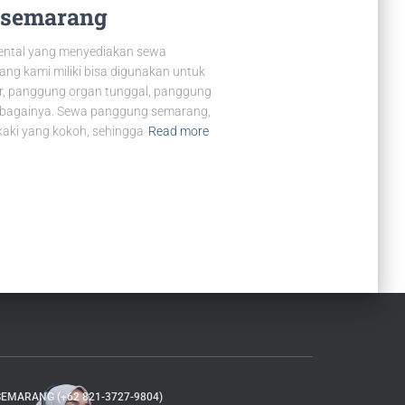
 semarang
Rental yang menyediakan sewa
ng kami miliki bisa digunakan untuk
ser, panggung organ tunggal, panggung
sebagainya. Sewa panggung semarang,
kaki yang kokoh, sehingga
Read more
EMARANG (+62 821-3727-9804)