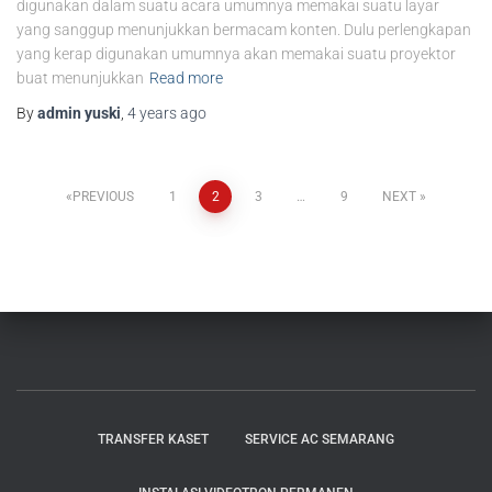
digunakan dalam suatu acara umumnya memakai suatu layar
yang sanggup menunjukkan bermacam konten. Dulu perlengkapan
yang kerap digunakan umumnya akan memakai suatu proyektor
buat menunjukkan
Read more
By
admin yuski
,
4 years
ago
PREVIOUS
1
2
3
…
9
NEXT
TRANSFER KASET
SERVICE AC SEMARANG