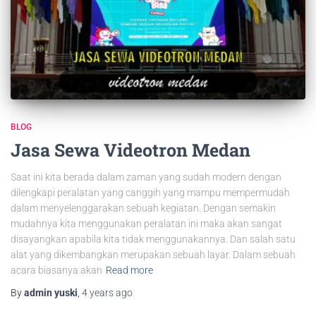
BLOG
Jasa Sewa Videotron Medan
Saat ini kita berada dalam zaman yang sudah modern dengan
dilengkapi peralatan yang canggih yang mampu mempermudah
dalam menyelenggarakan sebuah kegiatan. Dengan semakin
mudahnya kita menggunakan peralatan ini maka akan sangat
disayangkan apabila kita tidak menggunakannya. Dan salah satu
alat yang dikembangkan merupakan sebuah layar. Dalam sebuah
acara biasanya akan
Read more
By
admin yuski
,
4 years
ago