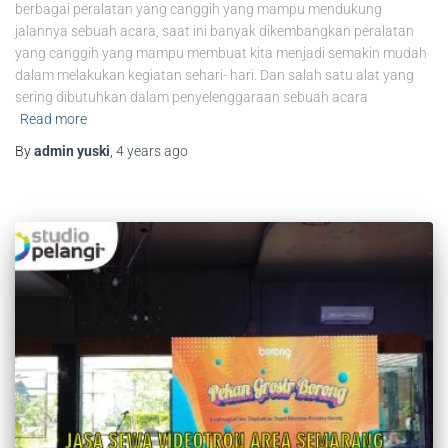
berbagai peralatan yang canggih yang mampu mendukung
jalannya sebuah acara, saat ini banyak dikembangkan peralatan
yang canggih yang mampu membuat kita menjadi semakin mudah
dalam melakukan kegiatan sehari- hari. Dan salah satu alat yang
sering dibutuhkan dalam penyelenggaraan sebuah acara
Read more
By
admin yuski
,
4 years
ago