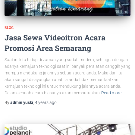
BLOG
Jasa Sewa Videoitron Acara
Promosi Area Semarang
Saat ini kita hidup di zaman yang sudah modern, sehingga dengan
adanya kemajuan teknologi saat ini banyak peralatan canggih yang
mampu mendukung jalannya sebuah acara anda. Maka dari itu
akan sangat disayangkan apabila anda tidak memanfaatkan
kemajuan teknologi ini untuk mendukung jalannya acara anda.
Dalam sebuah acara biasanya akan membutuhkan
Read more
By
admin yuski
,
4 years
ago