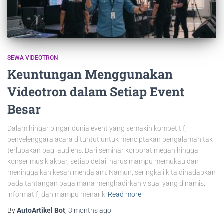
SEWA VIDEOTRON
Keuntungan Menggunakan
Videotron dalam Setiap Event
Besar
Dalam hingar bingar dunia event yang semakin kompetitif,
penyelenggara acara dituntut untuk menciptakan pengalaman tak
terlupakan bagi audiens. Dari seminar korporat megah hingga
konser musik akbar, setiap detail harus mampu memukau dan
meninggalkan kesan mendalam. Namun, seringkali kita dihadapkan
pada tantangan bagaimana menghadirkan visual yang dinamis,
informatif, dan mampu menarik
Read more
By
AutoArtikel Bot
,
3 months
ago