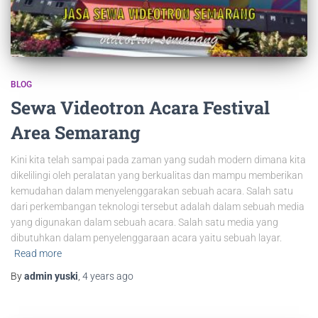
BLOG
Sewa Videotron Acara Festival
Area Semarang
Kini kita telah sampai pada zaman yang sudah modern dimana kita
dikelilingi oleh peralatan yang berkualitas dan mampu memberikan
kemudahan dalam menyelenggarakan sebuah acara. Salah satu
dari perkembangan teknologi tersebut adalah dalam sebuah media
yang digunakan dalam sebuah acara. Salah satu media yang
dibutuhkan dalam penyelenggaraan acara yaitu sebuah layar.
Read more
By
admin yuski
,
4 years
ago