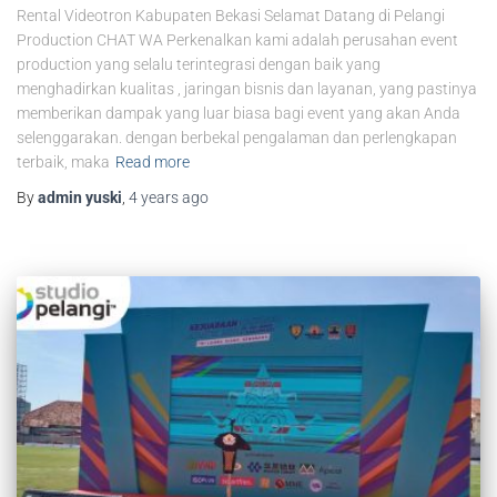
Rental Videotron Kabupaten Bekasi Selamat Datang di Pelangi
Production CHAT WA Perkenalkan kami adalah perusahan event
production yang selalu terintegrasi dengan baik yang
menghadirkan kualitas , jaringan bisnis dan layanan, yang pastinya
memberikan dampak yang luar biasa bagi event yang akan Anda
selenggarakan. dengan berbekal pengalaman dan perlengkapan
terbaik, maka
Read more
By
admin yuski
,
4 years
ago