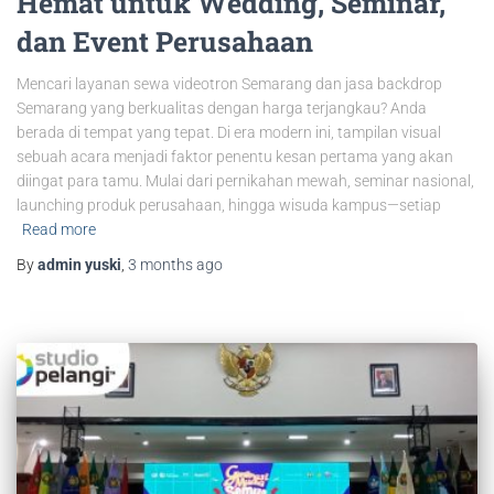
Hemat untuk Wedding, Seminar,
dan Event Perusahaan
Mencari layanan sewa videotron Semarang dan jasa backdrop
Semarang yang berkualitas dengan harga terjangkau? Anda
berada di tempat yang tepat. Di era modern ini, tampilan visual
sebuah acara menjadi faktor penentu kesan pertama yang akan
diingat para tamu. Mulai dari pernikahan mewah, seminar nasional,
launching produk perusahaan, hingga wisuda kampus—setiap
Read more
By
admin yuski
,
3 months
ago