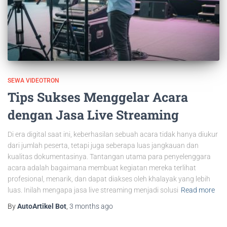
SEWA VIDEOTRON
Tips Sukses Menggelar Acara
dengan Jasa Live Streaming
Di era digital saat ini, keberhasilan sebuah acara tidak hanya diukur
dari jumlah peserta, tetapi juga seberapa luas jangkauan dan
kualitas dokumentasinya. Tantangan utama para penyelenggara
acara adalah bagaimana membuat kegiatan mereka terlihat
profesional, menarik, dan dapat diakses oleh khalayak yang lebih
luas. Inilah mengapa jasa live streaming menjadi solusi
Read more
By
AutoArtikel Bot
,
3 months
ago