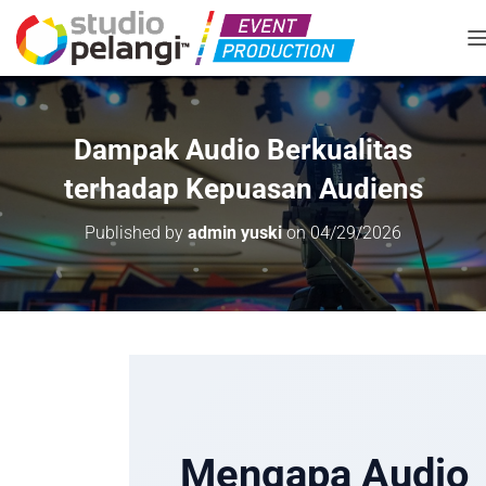
T
Dampak Audio Berkualitas
terhadap Kepuasan Audiens
Published by
admin yuski
on
04/29/2026
Mengapa Audio