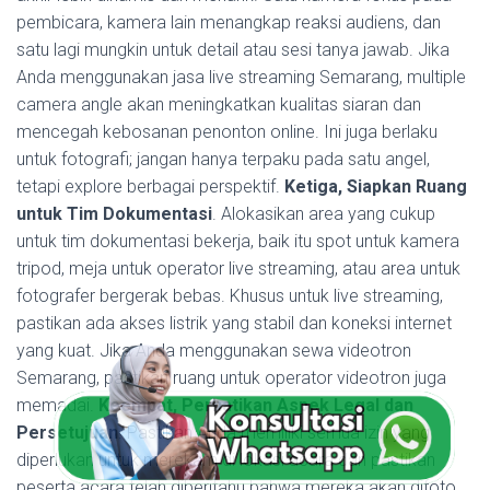
pembicara, kamera lain menangkap reaksi audiens, dan
satu lagi mungkin untuk detail atau sesi tanya jawab. Jika
Anda menggunakan jasa live streaming Semarang, multiple
camera angle akan meningkatkan kualitas siaran dan
mencegah kebosanan penonton online. Ini juga berlaku
untuk fotografi; jangan hanya terpaku pada satu angel,
tetapi explore berbagai perspektif.
Ketiga, Siapkan Ruang
untuk Tim Dokumentasi
. Alokasikan area yang cukup
untuk tim dokumentasi bekerja, baik itu spot untuk kamera
tripod, meja untuk operator live streaming, atau area untuk
fotografer bergerak bebas. Khusus untuk live streaming,
pastikan ada akses listrik yang stabil dan koneksi internet
yang kuat. Jika Anda menggunakan sewa videotron
Semarang, pastikan ruang untuk operator videotron juga
memadai.
Keempat, Perhatikan Aspek Legal dan
Persetujuan
. Pastikan Anda memiliki semua izin yang
diperlukan untuk merekam di lokasi acara dan pastikan
peserta acara telah diberitahu bahwa mereka akan difoto