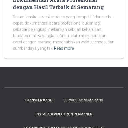
Dokumentasi Acara Profesional
dengan Hasil Terbaik di Semarang
Dalam lanskap event modern yang kompetitif dan serba
cepat, dokumentasi acara profesional bukan lagi
sekadar pelengkap, melainkan sebuah keharusan
fundamental. Bayangkan, Anda telah merencanakan
event dengan matang, menghabiskan waktu, tenaga, dan
sumber daya yang tak
Read more
TRANSFER KASET
SERVICE AC SEMARANG
INSTALASI VIDEOTRON PERMANEN