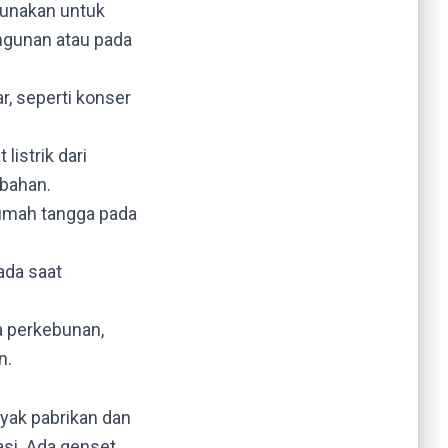
gunakan untuk
ngunan atau pada
r, seperti konser
listrik dari
mbahan.
rumah tangga pada
ada saat
a perkebunan,
n.
yak pabrikan dan
si. Ada genset