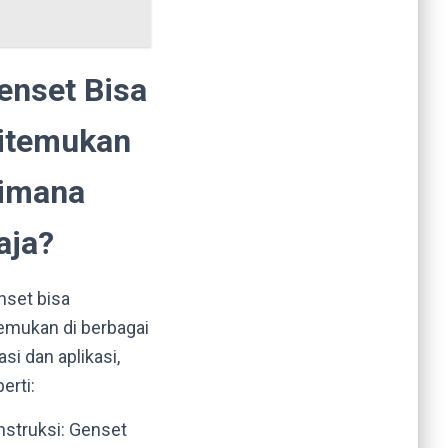
enset Bisa
itemukan
imana
aja?
nset bisa
emukan di berbagai
asi dan aplikasi,
erti:
nstruksi: Genset