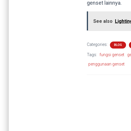
genset lainnya.
See also
Lighti
Categories:
BLOG
Tags:
fungsi genset
g
penggunaan genset