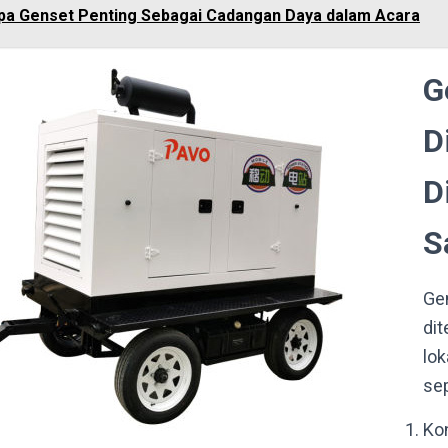
a Genset Penting Sebagai Cadangan Daya dalam Acara
G
D
D
S
Ge
dit
lok
sep
Ko