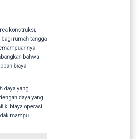
rea konstruksi,
t bagi rumah tangga
ta kemampuannya
timbangkan bahwa
beban biaya
ah daya yang
t dengan daya yang
iki biaya operasi
 tidak mampu