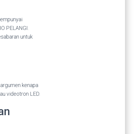
mempunyai
DIO PELANGI.
esabaran untuk
ah argumen kenapa
au videotron LED.
an