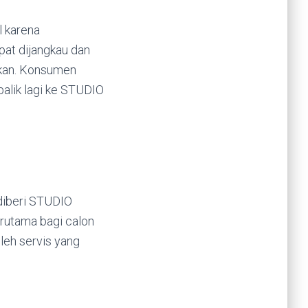
l karena
pat dijangkau dan
alkan. Konsumen
balik lagi ke STUDIO
 diberi STUDIO
rutama bagi calon
eh servis yang