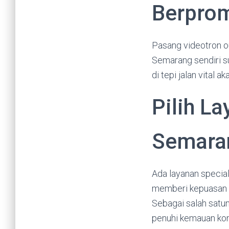
Berpro
Pasang videotron o
Semarang sendiri su
di tepi jalan vital
Pilih La
Semara
Ada layanan special
memberi kepuasan p
Sebagai salah satu
penuhi kemauan kon