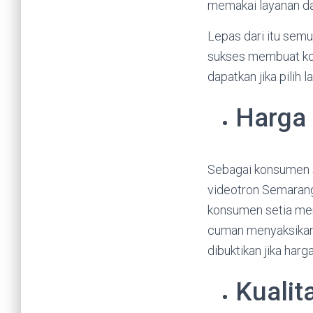
memakai layanan d
Lepas dari itu sem
sukses membuat kon
dapatkan jika pilih l
Harga 
Sebagai konsumen se
videotron Semarang
konsumen setia meny
cuman menyaksikan
dibuktikan jika ha
Kualit