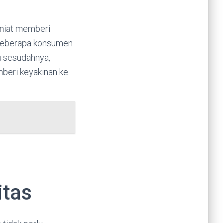
niat memberi
beberapa konsumen
u sesudahnya,
beri keyakinan ke
itas