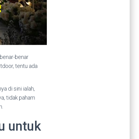
benar-benar
tdoor, tentu ada
 di sini ialah,
a, tidak paham
n.
u untuk