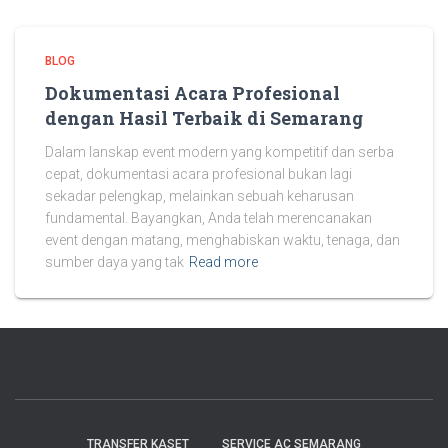
BLOG
Dokumentasi Acara Profesional
dengan Hasil Terbaik di Semarang
Dalam lanskap event modern yang kompetitif dan serba
cepat, dokumentasi acara profesional bukan lagi
sekadar pelengkap, melainkan sebuah keharusan
fundamental. Bayangkan, Anda telah merencanakan
event dengan matang, menghabiskan waktu, tenaga, dan
sumber daya yang tak
Read more
TRANSFER KASET
SERVICE AC SEMARANG