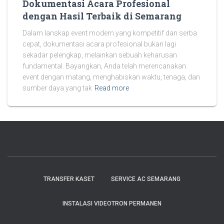
Dokumentasi Acara Profesional
dengan Hasil Terbaik di Semarang
Dalam lanskap event modern yang kompetitif dan serba
cepat, dokumentasi acara profesional bukan lagi
sekadar pelengkap, melainkan sebuah keharusan
fundamental. Bayangkan, Anda telah merencanakan
event dengan matang, menghabiskan waktu, tenaga, dan
sumber daya yang tak
Read more
TRANSFER KASET
SERVICE AC SEMARANG
INSTALASI VIDEOTRON PERMANEN