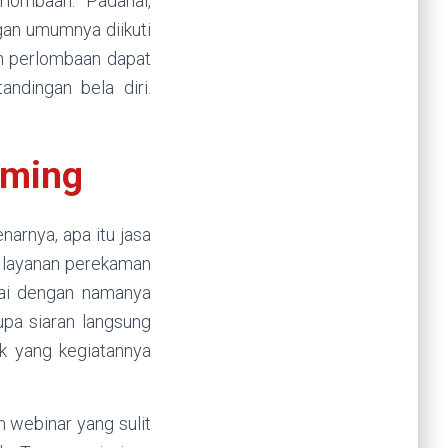
lombaan. Padahal,
gan umumnya diikuti
ah perlombaan dapat
andingan bela diri.
aming
narnya, apa itu jasa
n layanan perekaman
uai dengan namanya
upa siaran langsung
ak yang kegiatannya
 webinar yang sulit