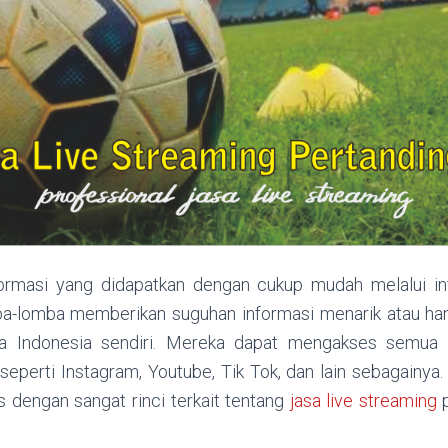
rmasi yang didapatkan dengan cukup mudah melalui int
ba-lomba memberikan suguhan informasi menarik atau han
a Indonesia sendiri. Mereka dapat mengakses semua 
 seperti Instagram, Youtube, Tik Tok, dan lain sebagainya. P
 dengan sangat rinci terkait tentang
jasa live streaming
p