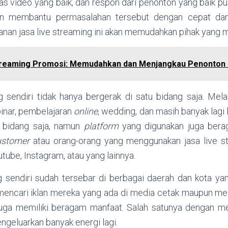
s video yang baik, dan respon dari penonton yang baik pul
kan membantu permasalahan tersebut dengan cepat dan
anan jasa live streaming ini akan memudahkan pihak yang
treaming Promosi: Memudahkan dan Menjangkau Penonton 
g sendiri tidak hanya bergerak di satu bidang saja. Mela
binar, pembelajaran
online
, wedding, dan masih banyak lagi 
 bidang saja, namun
platform
yang digunakan juga ber
ustomer
atau orang-orang yang menggunakan jasa live str
tube, Instagram, atau yang lainnya.
g sendiri sudah tersebar di berbagai daerah dan kota yan
mencari iklan mereka yang ada di media cetak maupun m
juga memiliki beragam manfaat. Salah satunya dengan me
ngeluarkan banyak energi lagi.