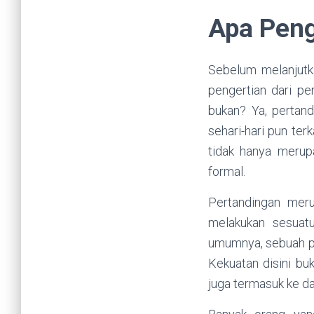
Apa Peng
Sebelum melanjutk
pengertian dari pe
bukan? Ya, pertan
sehari-hari pun ter
tidak hanya merup
formal.
Pertandingan meru
melakukan sesuat
umumnya, sebuah pe
Kekuatan disini bu
juga termasuk ke d