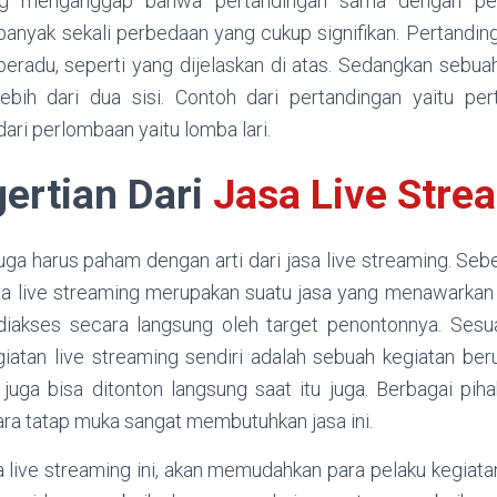
g menganggap bahwa pertandingan sama dengan per
banyak sekali perbedaan yang cukup signifikan. Pertandin
 beradu, seperti yang dijelaskan di atas. Sedangkan sebu
ebih dari dua sisi. Contoh dari pertandingan yaitu pert
ri perlombaan yaitu lomba lari.
ertian Dari
Jasa Live Stre
uga harus paham dengan arti dari jasa live streaming. Sebe
sa live streaming merupakan suatu jasa yang menawarka
diakses secara langsung oleh target penontonnya. Ses
giatan live streaming sendiri adalah sebuah kegiatan ber
juga bisa ditonton langsung saat itu juga. Berbagai pih
ara tatap muka sangat membutuhkan jasa ini.
 live streaming ini, akan memudahkan para pelaku kegiatan