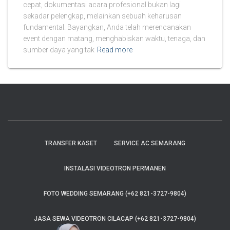
cepat, dokumentasi acara profesional bukan lagi
sekadar pelengkap, melainkan sebuah keharusan
fundamental. Bayangkan, Anda telah merencanakan
event dengan matang, menghabiskan waktu, tenaga, dan
sumber daya yang tak
Read more
TRANSFER KASET
SERVICE AC SEMARANG
INSTALASI VIDEOTRON PERMANEN
FOTO WEDDING SEMARANG (+62 821-3727-9804)
JASA SEWA VIDEOTRON CILACAP (+62 821-3727-9804)