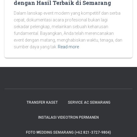
dengan Hasil Terbaik di Semarang
Dalam lanskap event modern yang kompetitif dan serba
cepat, dokumentasi acara profesional bukan lagi
sekadar pelengkap, melainkan sebuah keharusan
fundamental. Bayangkan, Anda telah merencanakan
event dengan matang, menghabiskan waktu, tenaga, dan
sumber daya yang tak
Read more
TRANSFER KASET
SERVICE AC SEMARANG
INSTALASI VIDEOTRON PERMANEN
FOTO WEDDING SEMARANG (+62 821-3727-9804)