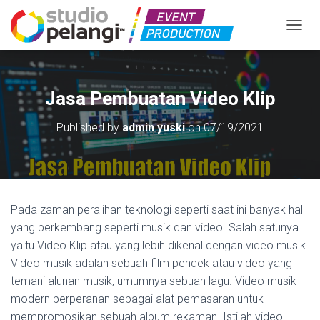
TOGGL
Jasa Pembuatan Video Klip
Published by
admin yuski
on
07/19/2021
Pada zaman peralihan teknologi seperti saat ini banyak hal
yang berkembang seperti musik dan video. Salah satunya
yaitu Video Klip atau yang lebih dikenal dengan video musik.
Video musik adalah sebuah film pendek atau video yang
temani alunan musik, umumnya sebuah lagu. Video musik
modern berperanan sebagai alat pemasaran untuk
mempromosikan sebuah album rekaman. Istilah video