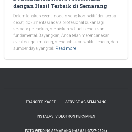
dengan Hasil Terbaik di Semarang
Dalam lanskap event modern yang kompetitif dan serba
cepat, dokumentasi acara profesional bukan lagi
sekadar pelengkap, melainkan sebuah keharusan
fundamental. Bayangkan, Anda telah merencanakan
event dengan matang, menghabiskan waktu, tenaga, dan
sumber daya yang tak
Read more
TRANSFER KASET
SERVICE AC SEMARANG
INSTALASI VIDEOTRON PERMANEN
FOTO WEDDING SEMARANG (+62 821-3727-9804)