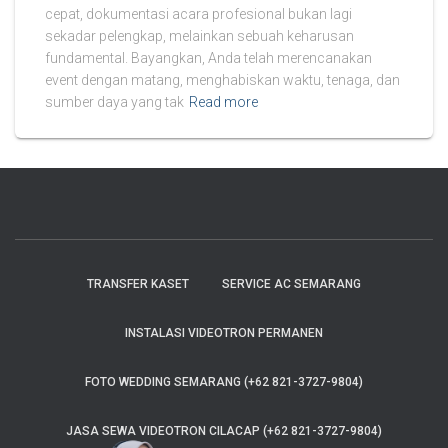
cepat, dokumentasi acara profesional bukan lagi
sekadar pelengkap, melainkan sebuah keharusan
fundamental. Bayangkan, Anda telah merencanakan
event dengan matang, menghabiskan waktu, tenaga, dan
sumber daya yang tak
Read more
TRANSFER KASET
SERVICE AC SEMARANG
INSTALASI VIDEOTRON PERMANEN
FOTO WEDDING SEMARANG (+62 821-3727-9804)
JASA SEWA VIDEOTRON CILACAP (+62 821-3727-9804)