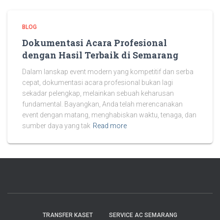
BLOG
Dokumentasi Acara Profesional
dengan Hasil Terbaik di Semarang
Dalam lanskap event modern yang kompetitif dan serba
cepat, dokumentasi acara profesional bukan lagi
sekadar pelengkap, melainkan sebuah keharusan
fundamental. Bayangkan, Anda telah merencanakan
event dengan matang, menghabiskan waktu, tenaga, dan
sumber daya yang tak
Read more
TRANSFER KASET
SERVICE AC SEMARANG