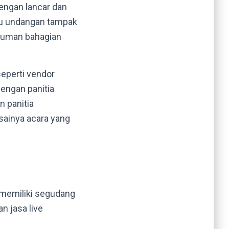
engan lancar dan
mu undangan tampak
nyuman bahagian
seperti vendor
engan panitia
n panitia
sainya acara yang
 memiliki segudang
n jasa live