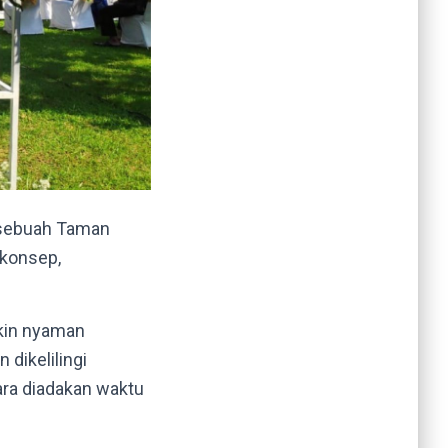
i sebuah Taman
 konsep,
kin nyaman
dikelilingi
ra diadakan waktu