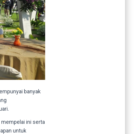
 mempunyai banyak
ang
ari.
a mempelai ini serta
iapan untuk