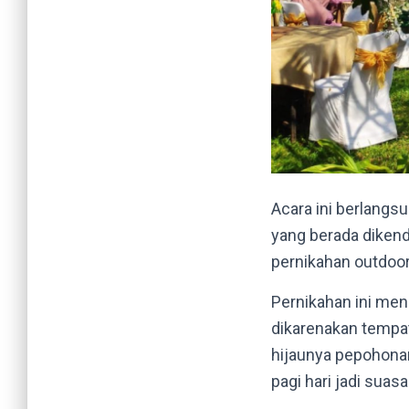
Acara ini berlangs
yang berada dikend
pernikahan outdoor
Pernikahan ini me
dikarenakan tempat
hijaunya pepohona
pagi hari jadi suas