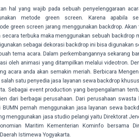
n hal yang wajib pada sebuah penyelenggaraan acara,
unakan metode green screen. Karena apabila s
e green screen jarang menggunakan backdrop. Akan te
an secara terbuka maka menggunakan sebuah backdrop 
 digunakan sebagai dekorasi backdrop ini bisa digunakan 
uah tema acara. Dalam perkembangannya sekarang b
iasi oleh animasi yang ditampilkan melalui videotron. 
ng acara anda akan semakin meriah. Berbicara Mengena
 salah satu penyedia jasa layanan sewa backdrop khusus
rta. Sebagai event production yang berpengalaman tentu
lien dari berbagai perusahaan. Dari perusahaan swasta
i BUMN pernah menggunakan jasa layanan sewa backdr
ang menggunakan jasa studio pelangi yaitu
Direktorat Jen
konomian Maritim Kementerian Kominfo bersama Din
Daerah Istimewa Yogyakarta.