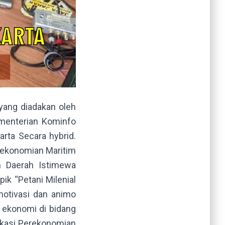
yang diadakan oleh
ementerian Kominfo
rta Secara hybrid.
erekonomian Maritim
n Daerah Istimewa
ik “Petani Milenial
motivasi dan animo
t ekonomi di bidang
nikasi Perekonomian