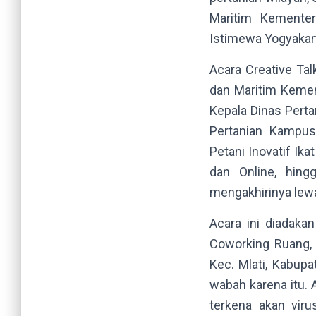
Maritim Kemente
Istimewa Yogyakart
Acara Creative Tal
dan Maritim Kement
Kepala Dinas Perta
Pertanian Kampus
Petani Inovatif Ika
dan Online, hing
mengakhirinya lewa
Acara ini diadak
Coworking Ruang, 
Kec. Mlati, Kabup
wabah karena itu. 
terkena akan viru