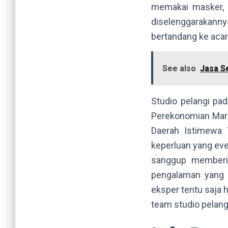
memakai masker, s
diselenggarakanny
bertandang ke acar
See also
Jasa S
Studio pelangi pa
Perekonomian Mari
Daerah Istimewa 
keperluan yang even
sanggup memberi 
pengalaman yang d
eksper tentu saja h
team studio pelangi