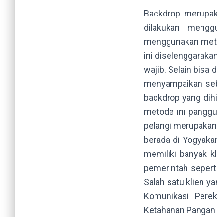
Backdrop merupaka
dilakukan mengg
menggunakan metod
ini diselenggarak
wajib. Selain bisa
menyampaikan seb
backdrop yang dih
metode ini panggu
pelangi merupakan
berada di Yogyaka
memiliki banyak k
pemerintah sepert
Salah satu klien y
Komunikasi Pere
Ketahanan Pangan 