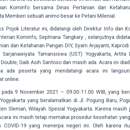
rian Kominfo bersama Dinas Pertanian dan Ketahan
a Memberi sebuah animo besar ke Petani Milenial.
ks Pojok Literatur ini, didatangi oleh Direktur Info dan
erian Kominfo, Septriana Tangkary , selanjutnya didata
nian dan Ketahanan Pangan DIY, Syam Arjayanti, Kaprodi 
 Sarjanawiyata Tamansiswa (UST) Yogyakarta, Artita 
t Double, Gaib Asih Santoso dan masih ada. Acara ini dia
ga ada peserta yang mendatangi acara ini langsu
t online.
an pada 9 November 2021 – 09.00-11.00 WIB, yang ber
Yogyakarta yang beralamatkan di Jl. Pogung Baru, Pogun
aten Sleman, Wilayah Spesial Yogyakarta. Karena masih 
Acara ini masih tetap memakai prosedur kesehatan yang
s COVID-19 yang menerpa negeri ini. Oleh karena it