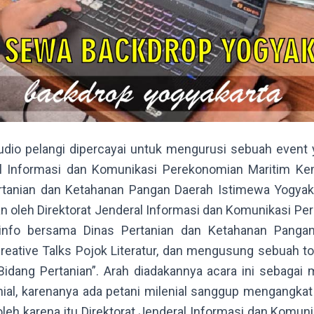
udio pelangi dipercayai untuk mengurusi sebuah event 
al Informasi dan Komunikasi Perekonomian Maritim K
tanian dan Ketahanan Pangan Daerah Istimewa Yogyaka
n oleh Direktorat Jenderal Informasi dan Komunikasi P
nfo bersama Dinas Pertanian dan Ketahanan Panga
reative Talks Pojok Literatur, dan mengusung sebuah top
idang Pertanian”. Arah diadakannya acara ini sebagai 
nial, karenanya ada petani milenial sanggup mengangka
 oleh karena itu Direktorat Jenderal Informasi dan Komu