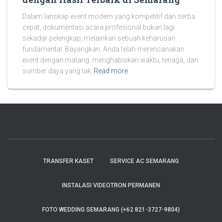
Dalam lanskap event modern yang kompetitif dan serba
cepat, dokumentasi acara profesional bukan lagi
sekadar pelengkap, melainkan sebuah keharusan
fundamental. Bayangkan, Anda telah merencanakan
event dengan matang, menghabiskan waktu, tenaga, dan
sumber daya yang tak
Read more
TRANSFER KASET
SERVICE AC SEMARANG
INSTALASI VIDEOTRON PERMANEN
FOTO WEDDING SEMARANG (+62 821-3727-9804)