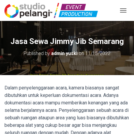
TOGGL
Jasa Sewa Jimmy Jib Semarang
Published by
admin yuski
on
11/15/2022
Dalam penyelenggaraan acara, kamera biasanya sangat
dibutuhkan untuk keperluan dokumentasi acara. Adanya
dokumentasi acara mampu memberikan kenangan yang ada
selama berjalannya acara. Penyelenggaraan sebuah acara di
sebuah ruangan ataupun area yang luas biasanya dibutuhkan
beberapa alat yang cukup besar agar bisa menjangkau
seluruh ruangan dengan mudah. Dengan adanya alat