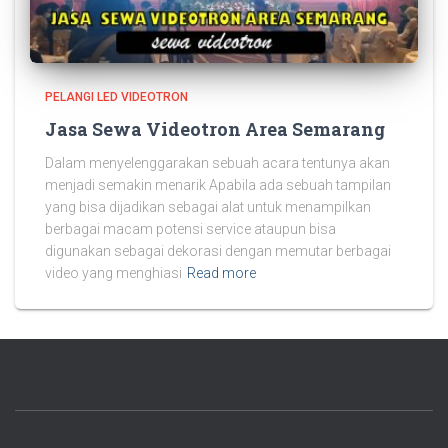
PELANGI LED VIDEOTRON
Jasa Sewa Videotron Area Semarang
Dalam menyelenggarakan sebuah acara tentunya akan
menjadi semakin menarik Apabila ada sebuah tampilan
yang bisa dijadikan sebagai alat untuk menampilkan
berbagai macam potensi service ataupun bisa
digunakan sebagai dekorasi dengan memutar berbagai
video yang menghiasi
Read more