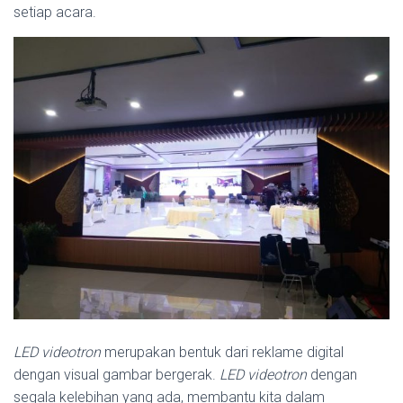
setiap acara.
LED videotron
merupakan bentuk dari reklame digital
dengan visual gambar bergerak.
LED videotron
dengan
segala kelebihan yang ada, membantu kita dalam