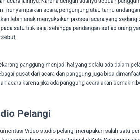
dan acara lainnya. Karena dengan adanya sebuah panggun
 menyampaikan acara, pengunjung atau tamu undangan 
kan lebih enak menyaksikan prosesi acara yang sedang 
 pada satu titik saja, sehingga pandangan setiap orang y
ersebut.
ekarang panggung menjadi hal yang selalu ada dalam pe
ebagai pusat dari acara dan panggung juga bisa dimanfaa
h acara karena jika ada panggung acara akan semakin b
udio Pelangi
mentasi Video studio pelangi merupakan salah satu pen
khususnya bagi anda yang tinggal di Kota Semarang dan 