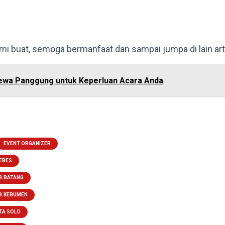
kami buat, semoga bermanfaat dan sampai jumpa di lain art
ewa Panggung untuk Keperluan Acara Anda
EVENT ORGANIZER
EBES
B.BATANG
B.KEBUMEN
TA SOLO