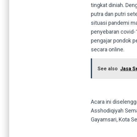
tingkat diniah. De
putra dan putri se
situasi pandemi ma
penyebaran covid-19 
pengajar pondok p
secara online.
See also
Jasa S
Acara ini diseleng
Asshodiqiyah Sema
Gayamsari, Kota S