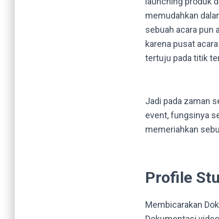
launching produk 
memudahkan dalam
sebuah acara pun a
karena pusat acara
tertuju pada titik t
Jadi pada zaman s
event, fungsinya s
memeriahkan sebua
Profile St
Membicarakan Doku
Dokumentasi video 