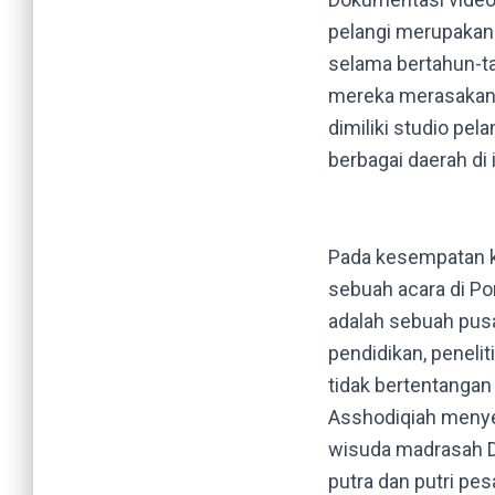
pelangi merupakan 
selama bertahun-ta
mereka merasakan 
dimiliki studio pela
berbagai daerah di 
Pada kesempatan ka
sebuah acara di P
adalah sebuah pus
pendidikan, penelit
tidak bertentangan
Asshodiqiah menye
wisuda madrasah Di
putra dan putri pe