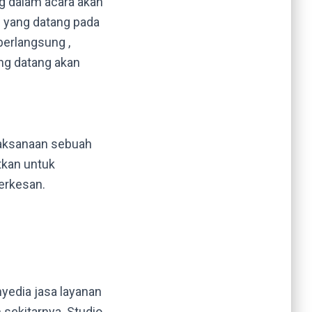
g dalam acara akan
yang datang pada
berlangsung ,
ang datang akan
laksanaan sebuah
tkan untuk
erkesan.
yedia jasa layanan
sekitarnya. Studio