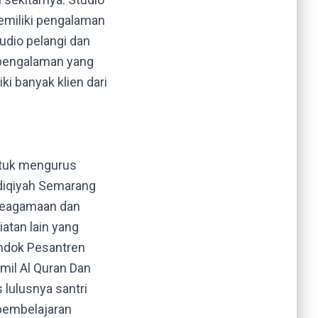
emiliki pengalaman
udio pelangi dan
 pengalaman yang
iki banyak klien dari
untuk mengurus
iqiyah Semarang
 keagamaan dan
iatan lain yang
ondok Pesantren
mil Al Quran Dan
 lulusnya santri
 pembelajaran