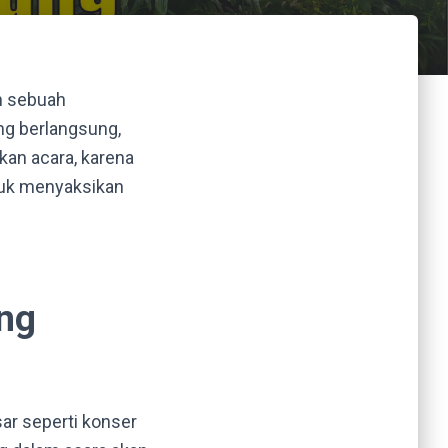
an sebuah
ng berlangsung,
an acara, karena
ntuk menyaksikan
ng
ar seperti konser