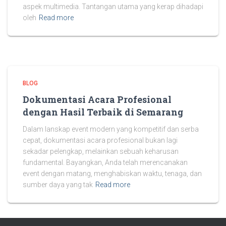
aspek multimedia. Tantangan utama yang kerap dihadapi
oleh
Read more
BLOG
Dokumentasi Acara Profesional
dengan Hasil Terbaik di Semarang
Dalam lanskap event modern yang kompetitif dan serba
cepat, dokumentasi acara profesional bukan lagi
sekadar pelengkap, melainkan sebuah keharusan
fundamental. Bayangkan, Anda telah merencanakan
event dengan matang, menghabiskan waktu, tenaga, dan
sumber daya yang tak
Read more