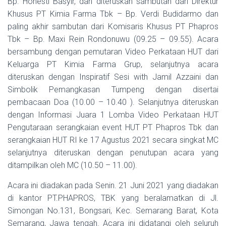
Bp. Honesti Basyir, dan diteruskan sambutan dari Direktur
Khusus PT Kimia Farma Tbk – Bp. Verdi Budidarmo dan
paling akhir sambutan dari Komisaris Khusus PT Phapros
Tbk – Bp. Maxi Rein Rondonuwu (09.25 – 09.55). Acara
bersambung dengan pemutaran Video Perkataan HUT dari
Keluarga PT Kimia Farma Grup, selanjutnya acara
diteruskan dengan Inspiratif Sesi with Jamil Azzaini dan
Simbolik Pemangkasan Tumpeng dengan disertai
pembacaan Doa (10.00 – 10.40 ). Selanjutnya diteruskan
dengan Informasi Juara 1 Lomba Video Perkataan HUT
Pengutaraan serangkaian event HUT PT Phapros Tbk dan
serangkaian HUT RI ke 17 Agustus 2021 secara singkat MC
selanjutnya diteruskan dengan penutupan acara yang
ditampilkan oleh MC (10.50 – 11.00).
Acara ini diadakan pada Senin. 21 Juni 2021 yang diadakan
di kantor PT.PHAPROS, TBK yang beralamatkan di Jl.
Simongan No.131, Bongsari, Kec. Semarang Barat, Kota
Semarang, Jawa tengah. Acara ini didatangi oleh seluruh