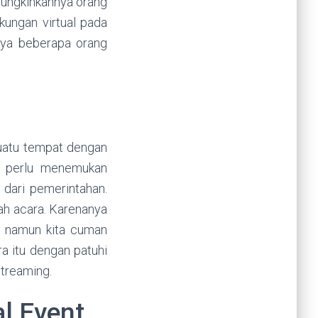
mungkinkannya orang
kungan virtual pada
nya beberapa orang
uatu tempat dengan
a perlu menemukan
 dari pemerintahan.
uah acara. Karenanya
a, namun kita cuman
ra itu dengan patuhi
streaming.
l Event