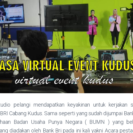
tudio pelangi mendapatkan keyakinan untuk kerjakan 
 BRI Cabang Kudus. Sama seperti yang sudah dijumpai Bank
sahaan Badan Usaha Punya Negara ( BUMN ) yang bek
ang diadakan oleh Bank Bri pada ini kali yakni Acara pest