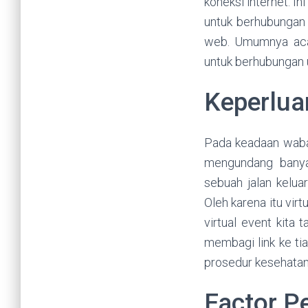
koneksi internet. 
untuk berhubungan 
web. Umumnya acar
untuk berhubungan u
Keperlua
Pada keadaan waba
mengundang banya
sebuah jalan kelua
Oleh karena itu vir
virtual event kita
membagi link ke tia
prosedur kesehatan 
Factor P