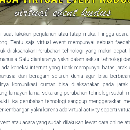
si saat lakukan perjalanan atau tatap muka. Hingga acara 
long. Tentu saja virtual event mempunyai sebuah faeda
uk dilaksanakan.Perubahan tehnologi yang makin cepat,
anusia. Satu diantaranya yakni dalam sektor tehnologi da
 ada koneksi internet yang tidak mempunyai batas jarak
nusia dari beragam seluruh dunia agar bisa berbicar
alnya komunikasi cuman bisa dilaksanakan pada jarak 
ang lumayan lama, sekarang perubahan tehnologi sudah 
 bukti jika perubahan tehnologi sanggup menggerakkan me
kembangan yakni karena ada virtual activity seperti virtua
 event atau acara yang sudah dilakukan lewat cara online 