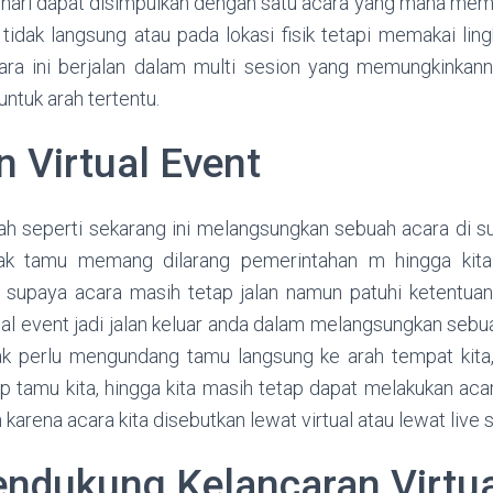
Ini hari dapat disimpulkan dengan satu acara yang mana me
tidak langsung atau pada lokasi fisik tetapi memakai ling
a ini berjalan dalam multi sesion yang memungkinkan
ntuk arah tertentu.
n Virtual Event
h seperti sekarang ini melangsungkan sebuah acara di s
k tamu memang dilarang pemerintahan m hingga kit
r supaya acara masih tetap jalan namun patuhi ketentuan
tual event jadi jalan keluar anda dalam melangsungkan seb
 tak perlu mengundang tamu langsung ke arah tempat kit
p tamu kita, hingga kita masih tetap dapat melakukan aca
karena acara kita disebutkan lewat virtual atau lewat live 
endukung Kelancaran Virtua