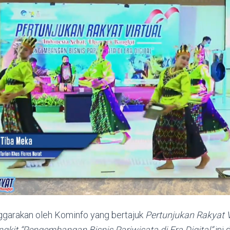
ggarakan oleh Kominfo yang bertajuk
Pertunjukan Rakyat V
gkit “Pengembangan Bisnis Pariwisata di Era Digital”
ini