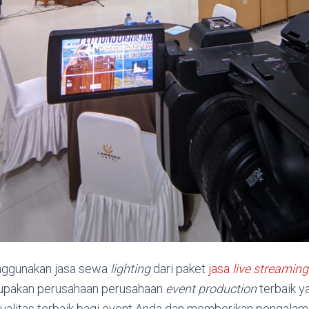
nggunakan jasa sewa
lighting
dari paket
jasa
live streaming
rupakan perusahaan perusahaan
event production
terbaik y
alitas terbaik bagi event Anda dan memberikan pengalama