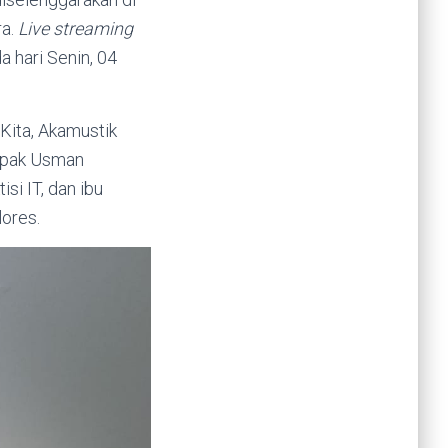
a.
Live streaming
 hari Senin, 04
Kita, Akamustik
apak Usman
si IT, dan ibu
lores.