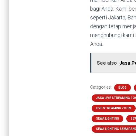
bagi Anda. Kami be
seperti Jakarta, Ba
dengan tetap menja
menghubungi kami 
Anda.
See also
Jasa P
Categories:
BLOG
JASA LIVE STREAMING Z
LIVE STREAMING ZOOM
SEWA LIGHTING
SEW
SEWA LIGHTING SEMARAN