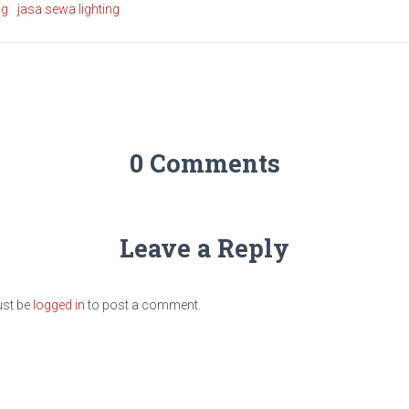
ng
jasa sewa lighting
0 Comments
Leave a Reply
st be
logged in
to post a comment.