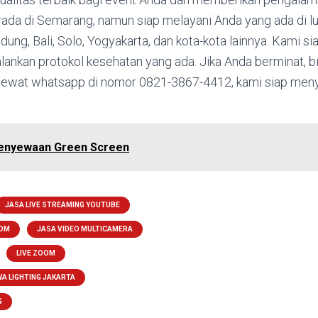
rada di Semarang, namun siap melayani Anda yang ada di l
ndung, Bali, Solo, Yogyakarta, dan kota-kota lainnya. Kami s
lankan protokol kesehatan yang ada. Jika Anda berminat, 
lewat whatsapp di nomor 0821-3867-4412, kami siap men
enyewaan Green Screen
JASA LIVE STREAMING YOUTUBE
OOM
JASA VIDEO MULTICAMERA
LIVE ZOOM
A LIGHTING JAKARTA
G