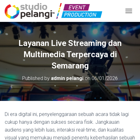
TOGGL
Layanan Live Streaming dan
Multimedia Terpercaya di
Semarang
Published by
admin pelangi
on
06/01/2026
Di era digital ini, penyelenggaraan sebuah acara tidak lagi
cukup hanya dengan sukses secara fisik. Jangkauan
audiens yang lebih luas, interaksi real-time, dan kualitas
visual yang memukau menjadi penentu keberhasilan sebuah