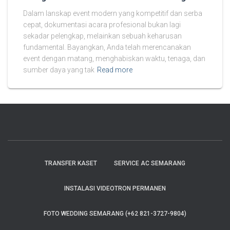
Dalam lanskap event modern yang kompetitif dan serba
cepat, dokumentasi acara profesional bukan lagi
sekadar pelengkap, melainkan sebuah keharusan
fundamental. Bayangkan, Anda telah merencanakan
event dengan matang, menghabiskan waktu, tenaga, dan
sumber daya yang tak
Read more
TRANSFER KASET
SERVICE AC SEMARANG
INSTALASI VIDEOTRON PERMANEN
FOTO WEDDING SEMARANG (+62 821-3727-9804)