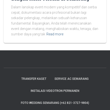
Dalam lanskap event modern yang kompetitif dan serba
cepat, dokumentasi acara profesional bukan lagi
sekadar pelengkap, melainkan sebuah keharusan
fundamental. Bayangkan, Anda telah merencanakan
event dengan matang, menghabiskan waktu, tenaga, dan
sumber daya yang tak
Read more
TRANSFER KASET
SERVICE AC SEMARANG
INSTALASI VIDEOTRON PERMANEN
FOTO WEDDING SEMARANG (+62 821-3727-9804)