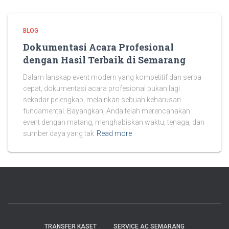
BLOG
Dokumentasi Acara Profesional
dengan Hasil Terbaik di Semarang
Dalam lanskap event modern yang kompetitif dan serba
cepat, dokumentasi acara profesional bukan lagi
sekadar pelengkap, melainkan sebuah keharusan
fundamental. Bayangkan, Anda telah merencanakan
event dengan matang, menghabiskan waktu, tenaga, dan
sumber daya yang tak
Read more
TRANSFER KASET
SERVICE AC SEMARANG