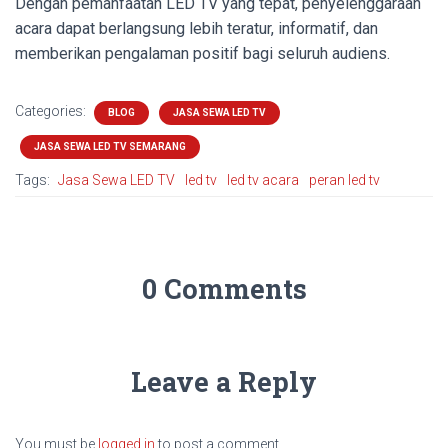
Dengan pemanfaatan LED TV yang tepat, penyelenggaraan
acara dapat berlangsung lebih teratur, informatif, dan
memberikan pengalaman positif bagi seluruh audiens.
Categories:
BLOG
JASA SEWA LED TV
JASA SEWA LED TV SEMARANG
Tags:
Jasa Sewa LED TV
led tv
led tv acara
peran led tv
0 Comments
Leave a Reply
You must be
logged in
to post a comment.