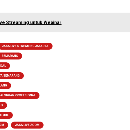
ive Streaming untuk Webinar
JASA LIVE STREAMING JAKARTA
AB.SEMARANG
NDAL
OTA SEMARANG
LANG
EKALONGAN PROFESIONAL
LO
UTUBE
OOM
JASA LIVE ZOOM