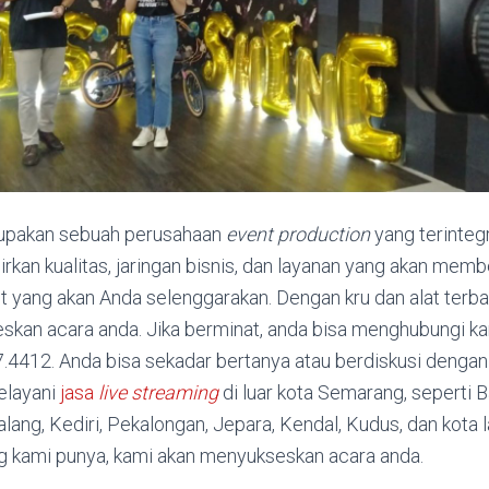
rupakan sebuah perusahaan
event production
yang terinteg
rkan kualitas, jaringan bisnis, dan layanan yang akan mem
nt yang akan Anda selenggarakan. Dengan kru dan alat terb
skan acara anda. Jika berminat, anda bisa menghubungi k
.4412. Anda bisa sekadar bertanya atau berdiskusi dengan 
elayani
jasa
live streaming
di luar kota Semarang, seperti B
lang, Kediri, Pekalongan, Jepara, Kendal, Kudus, dan kota 
ng kami punya, kami akan menyukseskan acara anda.