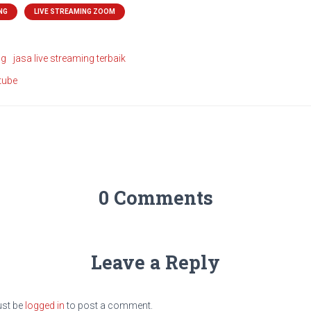
NG
LIVE STREAMING ZOOM
ng
jasa live streaming terbaik
tube
0 Comments
Leave a Reply
st be
logged in
to post a comment.