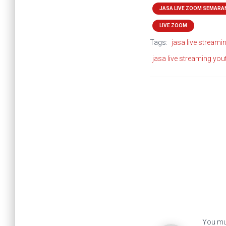
JASA LIVE ZOOM SEMARA
LIVE ZOOM
Tags:
jasa live streami
jasa live streaming you
You mu