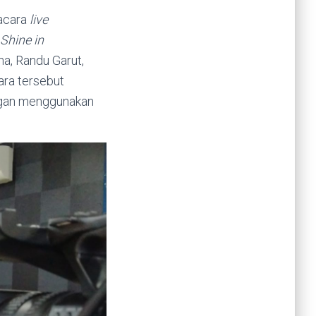
acara
live
Shine in
ma, Randu Garut,
ra tersebut
ngan menggunakan