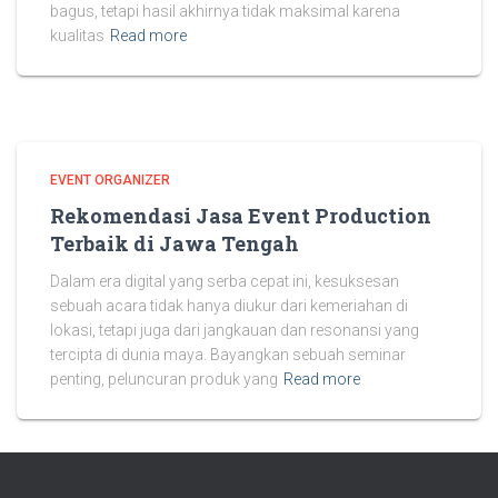
bagus, tetapi hasil akhirnya tidak maksimal karena
kualitas
Read more
EVENT ORGANIZER
Rekomendasi Jasa Event Production
Terbaik di Jawa Tengah
Dalam era digital yang serba cepat ini, kesuksesan
sebuah acara tidak hanya diukur dari kemeriahan di
lokasi, tetapi juga dari jangkauan dan resonansi yang
tercipta di dunia maya. Bayangkan sebuah seminar
penting, peluncuran produk yang
Read more