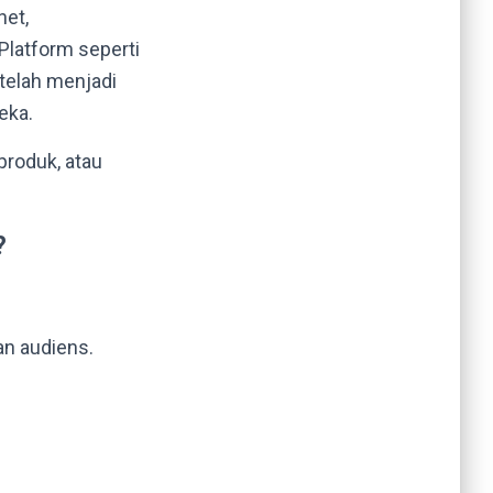
net,
Platform seperti
 telah menjadi
eka.
produk, atau
?
an audiens.