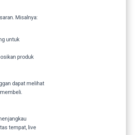
saran. Misalnya:
ng untuk
osikan produk
nggan dapat melihat
 membeli.
 menjangkau
tas tempat, live