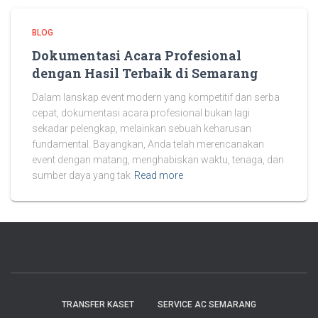
BLOG
Dokumentasi Acara Profesional
dengan Hasil Terbaik di Semarang
Dalam lanskap event modern yang kompetitif dan serba
cepat, dokumentasi acara profesional bukan lagi
sekadar pelengkap, melainkan sebuah keharusan
fundamental. Bayangkan, Anda telah merencanakan
event dengan matang, menghabiskan waktu, tenaga, dan
sumber daya yang tak
Read more
TRANSFER KASET
SERVICE AC SEMARANG