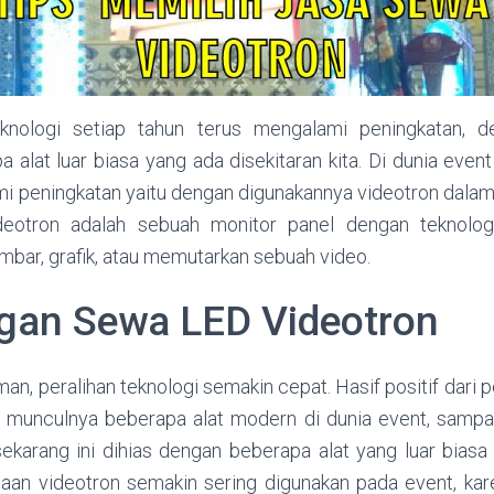
eknologi setiap tahun terus mengalami peningkatan, de
alat luar biasa yang ada disekitaran kita. Di dunia event
mi peningkatan yaitu dengan digunakannya videotron dala
ideotron adalah sebuah monitor panel dengan teknol
bar, grafik, atau memutarkan sebuah video.
gan Sewa LED Videotron
an, peralihan teknologi semakin cepat. Hasif positif dari pe
u munculnya beberapa alat modern di dunia event, sampa
ekarang ini dihias dengan beberapa alat yang luar biasa 
naan videotron semakin sering digunakan pada event, ka