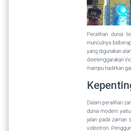
Peralihan dunia t
munculnya beberapa 
yang digunakan ala
diselenggarakan.V
mampu hadirkan gam
Kepentin
Dalam peralihan zam
dunia modern yait
jalan pada zaman s
videotron. Penggu