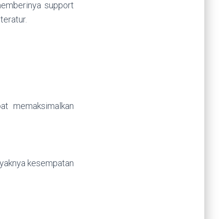
 memberinya support
teratur.
pat memaksimalkan
anyaknya kesempatan