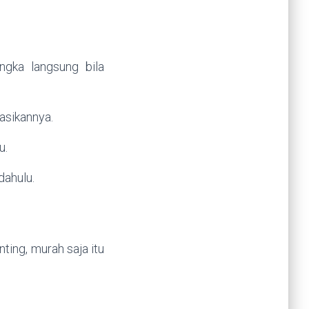
ngka langsung bila
asikannya.
u.
dahulu.
ting, murah saja itu