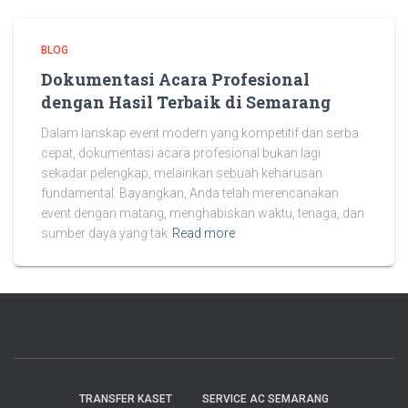
BLOG
Dokumentasi Acara Profesional
dengan Hasil Terbaik di Semarang
Dalam lanskap event modern yang kompetitif dan serba
cepat, dokumentasi acara profesional bukan lagi
sekadar pelengkap, melainkan sebuah keharusan
fundamental. Bayangkan, Anda telah merencanakan
event dengan matang, menghabiskan waktu, tenaga, dan
sumber daya yang tak
Read more
TRANSFER KASET
SERVICE AC SEMARANG