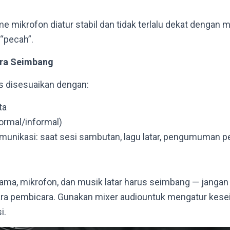
e mikrofon diatur stabil dan tidak terlalu dekat dengan 
“pecah”.
ara Seimbang
s disesuaikan dengan:
ta
formal/informal)
unikasi: saat sesi sambutan, lagu latar, pengumuman pe
ama, mikrofon, dan musik latar harus seimbang — janga
suara pembicara. Gunakan mixer audiountuk mengatur kes
i.