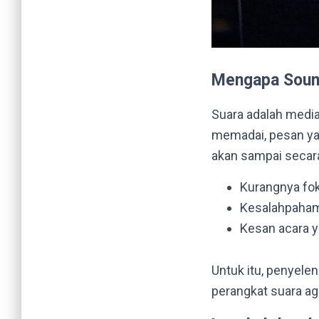
Mengapa Sound
Suara adalah medi
memadai, pesan ya
akan sampai secara
Kurangnya fok
Kesalahpaham
Kesan acara y
Untuk itu, penyel
perangkat suara a