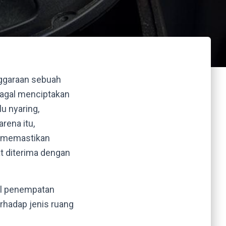
nggaraan sebuah
 gagal menciptakan
u nyaring,
rena itu,
k memastikan
at diterima dengan
oal penempatan
erhadap jenis ruang