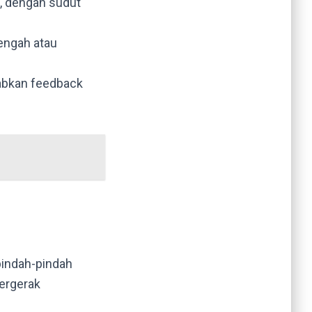
, dengan sudut
tengah atau
abkan feedback
pindah-pindah
bergerak
l