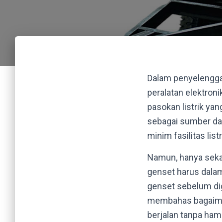
Dalam penyelengga
peralatan elektroni
pasokan listrik yan
sebagai sumber day
minim fasilitas lis
Namun, hanya seka
genset harus dalam
genset sebelum dig
membahas bagaima
berjalan tanpa ham