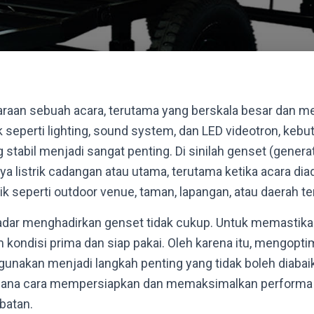
raan sebuah acara, terutama yang berskala besar dan me
k seperti lighting, sound system, dan LED videotron, keb
g stabil menjadi sangat penting. Di sinilah genset (genera
a listrik cadangan atau utama, terutama ketika acara diad
trik seperti outdoor venue, taman, lapangan, atau daerah te
dar menghadirkan genset tidak cukup. Untuk memastikan
 kondisi prima dan siap pakai. Oleh karena itu, mengop
unakan menjadi langkah penting yang tidak boleh diabaika
na cara mempersiapkan dan memaksimalkan performa g
batan.