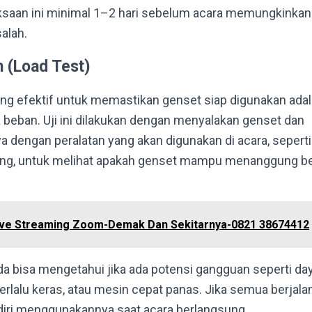
saan ini minimal 1–2 hari sebelum acara memungkinkan
alah.
n (Load Test)
ling efektif untuk memastikan genset siap digunakan ada
 beban. Uji ini dilakukan dengan menyalakan genset dan
dengan peralatan yang akan digunakan di acara, sepert
ng, untuk melihat apakah genset mampu menanggung beb
ive Streaming Zoom-Demak Dan Sekitarnya-0821 38674412
Anda bisa mengetahui jika ada potensi gangguan seperti day
erlalu keras, atau mesin cepat panas. Jika semua berjala
 diri menggunakannya saat acara berlangsung.