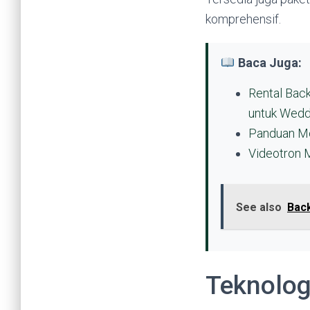
komprehensif.
Baca Juga:
Rental Bac
untuk Wedd
Panduan Me
Videotron 
See also
Bac
Teknolog