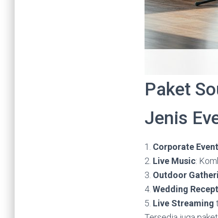
Paket So
Jenis Ev
1.
Corporate Even
2.
Live Music
: Kom
3.
Outdoor Gather
4.
Wedding Recept
5.
Live Streaming
t
Tersedia juga pak