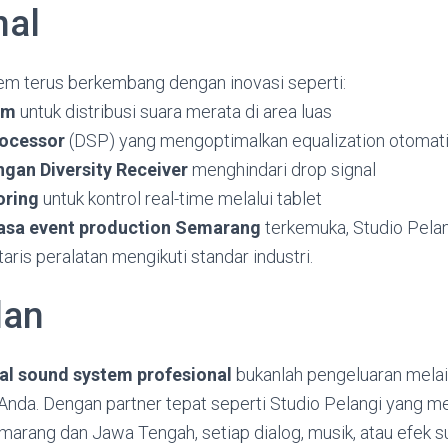
nal
tem terus berkembang dengan inovasi seperti:
em
untuk distribusi suara merata di area luas
rocessor
(DSP) yang mengoptimalkan equalization otomat
ngan Diversity Receiver
menghindari drop signal
oring
untuk kontrol real-time melalui tablet
asa event production Semarang
terkemuka, Studio Pelan
ris peralatan mengikuti standar industri.
lan
al sound system profesional
bukanlah pengeluaran melai
Anda. Dengan partner tepat seperti Studio Pelangi yang m
marang dan Jawa Tengah, setiap dialog, musik, atau efek 