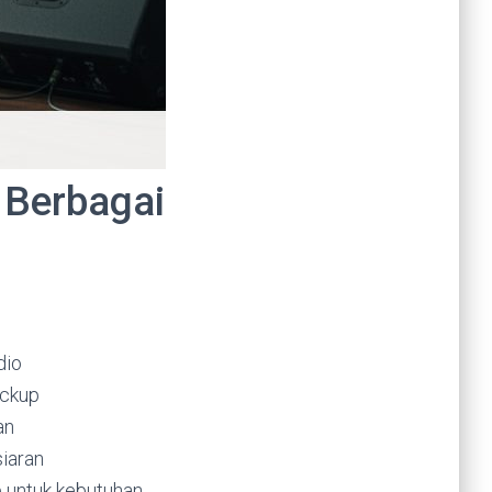
 Berbagai
dio
ackup
an
siaran
 untuk kebutuhan