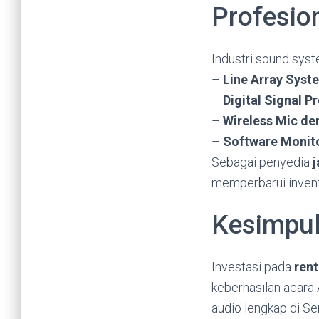
Profesio
Industri sound sys
–
Line Array Syst
–
Digital Signal P
–
Wireless Mic de
–
Software Monit
Sebagai penyedia
j
memperbarui inventa
Kesimpu
Investasi pada
rent
keberhasilan acara 
audio lengkap di Se