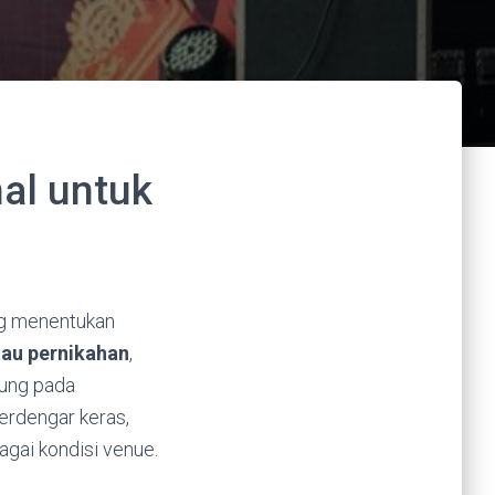
al untuk
ing menentukan
tau pernikahan
,
sung pada
erdengar keras,
agai kondisi venue.