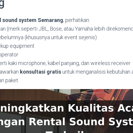
g
al sound system Semarang
, perhatikan:
tan (merk seperti JBL, Bose, atau Yamaha lebih direkomen
sebelumnya (khususnya untuk event sejenis)
ckup equipment
 operator
ti kaki microphone, kabel panjang, dan wireless receiver
nawarkan
konsultasi gratis
untuk menganalisis kebutuhan 
n paket.