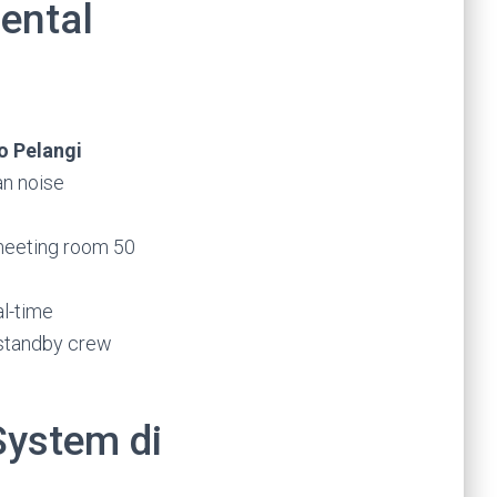
ental
o Pelangi
an noise
 meeting room 50
l-time
 standby crew
System di