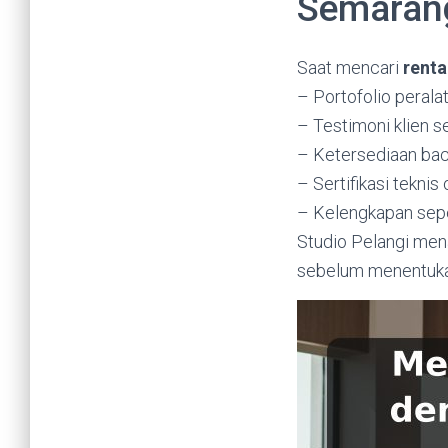
Semaran
Saat mencari
rent
– Portofolio perala
– Testimoni klien 
– Ketersediaan ba
– Sertifikasi teknis
– Kelengkapan seper
Studio Pelangi me
sebelum menentuka