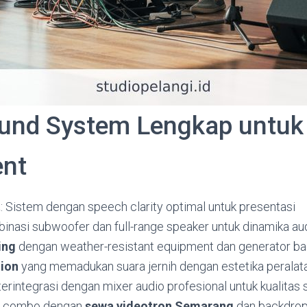
und System Lengkap untuk
ent
t
: Sistem dengan speech clarity optimal untuk presentasi
binasi subwoofer dan full-range speaker untuk dinamika au
ing
dengan weather-resistant equipment dan generator b
ion
yang memadukan suara jernih dengan estetika peralat
erintegrasi dengan mixer audio profesional untuk kualitas 
et combo dengan
sewa videotron Semarang
dan backdrop