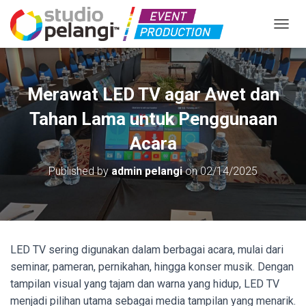
TOGGL
Merawat LED TV agar Awet dan
Tahan Lama untuk Penggunaan
Acara
Published by
admin pelangi
on
02/14/2025
LED TV sering digunakan dalam berbagai acara, mulai dari
seminar, pameran, pernikahan, hingga konser musik. Dengan
tampilan visual yang tajam dan warna yang hidup, LED TV
menjadi pilihan utama sebagai media tampilan yang menarik.