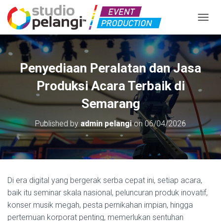
TOGGL
Penyediaan Peralatan dan Jasa
Produksi Acara Terbaik di
Semarang
Published by
admin pelangi
on
06/04/2026
Di era digital yang bergerak serba cepat ini, setiap acara,
baik itu seminar skala nasional, peluncuran produk inovatif,
konser musik megah, pesta pernikahan impian, hingga
pertemuan korporat penting, memerlukan sentuhan