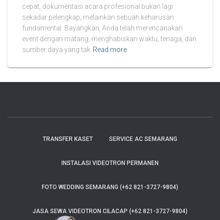
cepat, dokumentasi acara profesional bukan lagi
sekadar pelengkap, melainkan sebuah keharusan
fundamental. Bayangkan, Anda telah merencanakan
event dengan matang, menghabiskan waktu, tenaga, dan
sumber daya yang tak
Read more
TRANSFER KASET
SERVICE AC SEMARANG
INSTALASI VIDEOTRON PERMANEN
FOTO WEDDING SEMARANG (+62 821-3727-9804)
JASA SEWA VIDEOTRON CILACAP (+62 821-3727-9804)