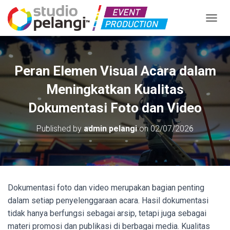
TOGGL
Peran Elemen Visual Acara dalam
Meningkatkan Kualitas
Dokumentasi Foto dan Video
Published by
admin pelangi
on
02/07/2026
Dokumentasi foto dan video merupakan bagian penting
dalam setiap penyelenggaraan acara. Hasil dokumentasi
tidak hanya berfungsi sebagai arsip, tetapi juga sebagai
materi promosi dan publikasi di berbagai media. Kualitas