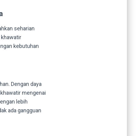
a
ahkan seharian
 khawatir
dengan kebutuhan
han. Dengan daya
lu khawatir mengenai
 dengan lebih
idak ada gangguan