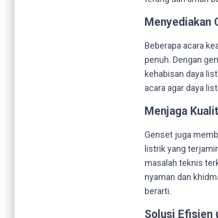
Menyediakan C
Beberapa acara ke
penuh. Dengan gens
kehabisan daya lis
acara agar daya lis
Menjaga Kuali
Genset juga memba
listrik yang terjam
masalah teknis terk
nyaman dan khidma
berarti.
Solusi Efisien