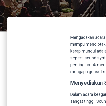
Mengadakan acara k
mampu menciptakan
kerap muncul adala
seperti sound syst
penting untuk menj
mengapa genset me
Menyediakan S
Dalam acara keagam
sangat tinggi. So