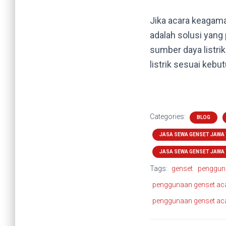
Jika acara keagamaa
adalah solusi yang 
sumber daya listri
listrik sesuai kebu
Categories:
BLOG
JASA SEWA GENSET JAWA
JASA SEWA GENSET JAWA
Tags:
genset
penggun
penggunaan genset ac
penggunaan genset a