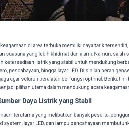
eagamaan di area terbuka memiliki daya tarik tersendiri
 suasana yang lebih khidmat dan alami. Namun, salah s
h ketersediaan listrik yang stabil untuk mendukung berba
em, pencahayaan, hingga layar LED. Di sinilah peran gens
aga agar seluruh peralatan berfungsi optimal. Berikut ini
njadi pilihan utama dalam mendukung acara keagamaan 
umber Daya Listrik yang Stabil
aan, terutama yang melibatkan banyak peserta, pengguna
und system, layar LED, dan lampu pencahayaan membutuh