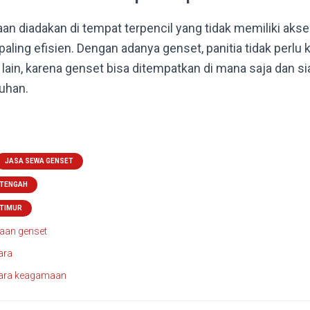
n diadakan di tempat terpencil yang tidak memiliki akses
paling efisien. Dengan adanya genset, panitia tidak perlu
k lain, karena genset bisa ditempatkan di mana saja dan 
tuhan.
JASA SEWA GENSET
 TENGAH
 TIMUR
aan genset
ara
cara keagamaan