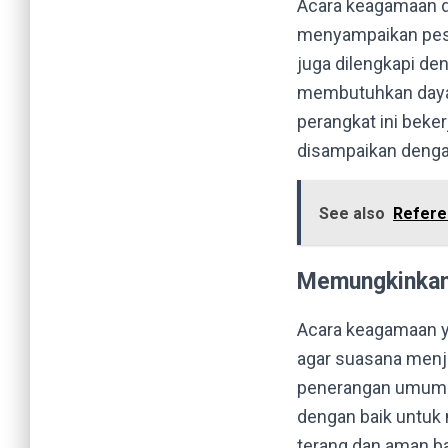
Acara keagamaan d
menyampaikan pesan
juga dilengkapi de
membutuhkan daya
perangkat ini beke
disampaikan dengan
See also
Refere
Memungkinkan
Acara keagamaan y
agar suasana menjad
penerangan umum y
dengan baik untuk
terang dan aman ba