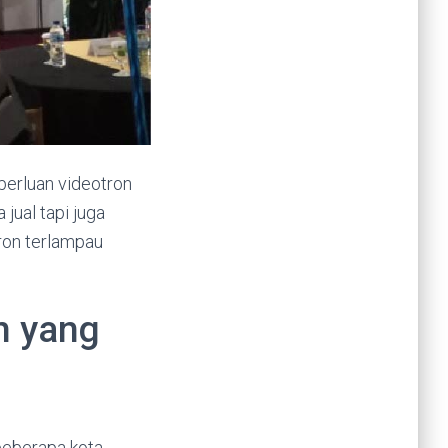
eperluan videotron
jual tapi juga
ron terlampau
n yang
beberapa kota.