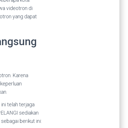
wa videotron di
eotron yang dapat
angsung
otron. Karena
keperluan
kan.
ni telah terjaga
 PELANGI sediakan
ebagai berikut ini: