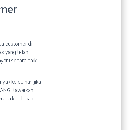
omer
pa customer di
s yang telah
yani secara baik
ak kelebihan jika
ELANGI tawarkan
rapa kelebihan