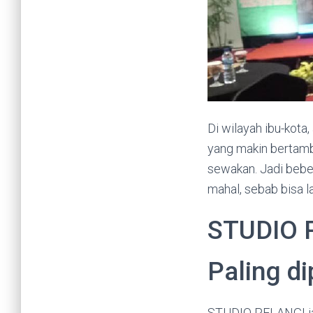
Di wilayah ibu-kota
yang makin bertamba
sewakan. Jadi bebe
mahal, sebab bisa 
STUDIO P
Paling d
STUDIO PELANGI jad