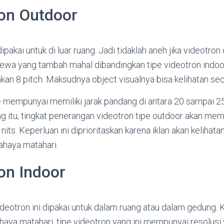
on Outdoor
pakai untuk di luar ruang. Jadi tidaklah aneh jika videotron
a yang tambah mahal dibandingkan tipe videotron indoor. 
hkan 8 pitch. Maksudnya object visualnya bisa kelihatan sec
empunyai memiliki jarak pandang di antara 20 sampai 250
g itu, tingkat penerangan videotron tipe outdoor akan me
its. Keperluan ini diprioritaskan karena iklan akan kelihata
haya matahari.
on Indoor
deotron ini dipakai untuk dalam ruang atau dalam gedung. 
ya matahari, tipe videotron yang ini mempunyai resolusi 