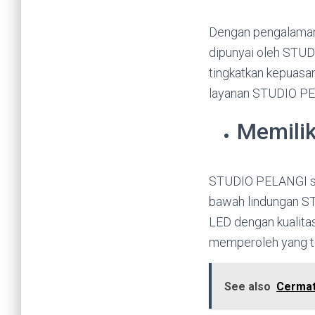
Dengan pengalaman 
dipunyai oleh STUDI
tingkatkan kepuasa
layanan STUDIO PEL
Memilik
STUDIO PELANGI sel
bawah lindungan ST
LED dengan kualita
memperoleh yang t
See also
Cermat