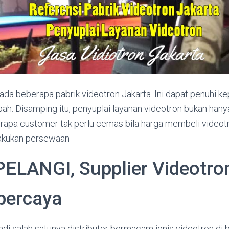
, ada beberapa pabrik videotron Jakarta. Ini dapat penuhi k
h. Disamping itu, penyuplai layanan videotron bukan hanya 
rapa customer tak perlu cemas bila harga membeli videot
lakukan persewaan
ELANGI, Supplier Videotro
ipercaya
i salah satunya distributor bermacam jenis videotron di 