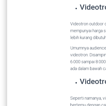
Videotr
Videotron outdoor di
mempunyai harga sew
lebih kurang dibutu
Umumnya audience m
videotron. Disampin
6.000 sampai 8.000 n
ada dalam bawah ca
Videotr
Seperti namanya, vi
bertemu dengan caha